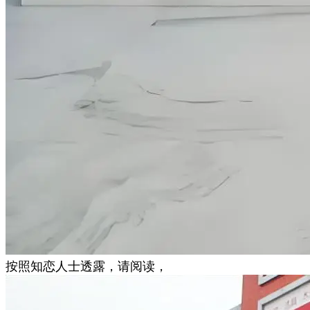
按照知恋人士透露，请阅读，