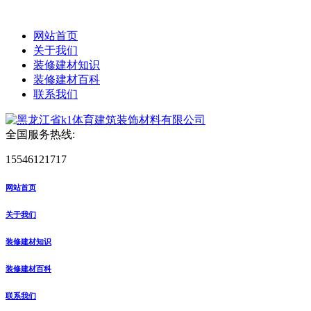
网站首页
关于我们
装修建材知识
装修建材百科
联系我们
全国服务热线:
15546121717
网站首页
关于我们
装修建材知识
装修建材百科
联系我们