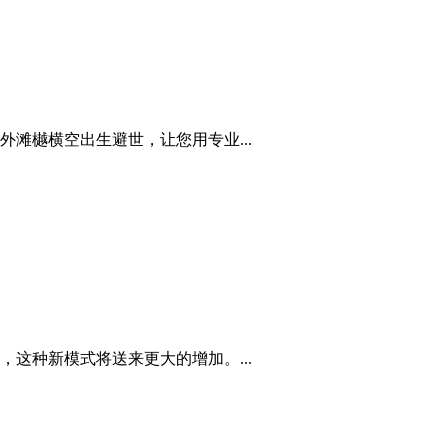
滩樾横空出生避世，让您用专业...
这种新模式将送来更大的增加。...