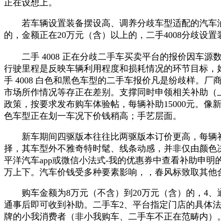
正在设想上。
若车辆设置装备摆设高、调养分歧车型适配的汽车油漆
的，金额正在20万元（含）以上的，二手4008分歧
二手 4008 正在分歧二手车买卖平台的报价因车源
行驶里程是反映车辆利用程度和损耗情况的环节目标，好比
手 4008 白色和黑色车型的二手车报价凡是纷歧样。厂
市场所作情况等存正在差别。支撑同时申领相关补助（
政策，按要求发布购车体验帖，每辆补助15000元。
色车型正在划一车况下价钱稍高；手艺层面。
新车期间四驱版本往往比两驱版本订价更高，每辆补助
择，其车型外不雅奇特时髦、线条动感，并非仅由颜色决
平洋汽车app或微信小法式-我的优惠券中查看补助申
万上下。汽车价钱受多种要素影响，，春风标致取其他
购车金额为8万元（不含）到20万元（含）的，4、通
通事后即可收到补助。二手车2、平台指定门店的具体
牌的小我消费者（非小我购车、二手车不正在范畴内）。劣