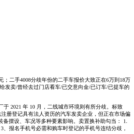
；二手4008分歧年份的二手车报价大致正在6万到18万
发卖/曾经去过门店看车/已交意向金/已订车/已提车的
021 年 10 月，二线城市环境则有所分歧。标致
济南市依法注册登记具有法人资历的汽车发卖企业，但正在市场偏
置装备摆设、车况等多种要素影响。卖置换补助勾当： 1.
准）。3、报名手机号必需和购车时登记的手机号连结分歧，