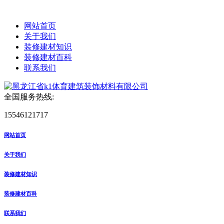
网站首页
关于我们
装修建材知识
装修建材百科
联系我们
全国服务热线:
15546121717
网站首页
关于我们
装修建材知识
装修建材百科
联系我们