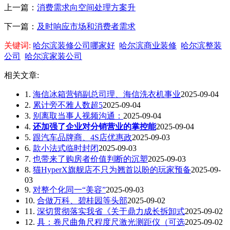
上一篇：
消费需求向空间处理方案升
下一篇：
及时响应市场和消费者需求
关键词:
哈尔滨装修公司哪家好
哈尔滨商业装修
哈尔滨整装
公司
哈尔滨家装公司
相关文章:
1.
海信冰箱营销副总司理、海信洗衣机事业
2025-09-04
2.
累计旁不雅人数超5
2025-09-04
3.
别离取当事人视频沟通：
2025-09-04
4.
还加强了企业对分销营业的掌控能
2025-09-04
5.
跟汽车品牌商、4S店优惠政
2025-09-03
6.
款小法式临时封闭
2025-09-03
7.
也带来了购房者价值判断的沉塑
2025-09-03
8.
猫HyperX旗舰店不只为翘首以盼的玩家预备
2025-09-
03
9.
对整个化同一“美容”
2025-09-03
10.
合做万科、碧桂园等头部
2025-09-02
11.
深切贯彻落实我省《关于鼎力成长拆卸式
2025-09-02
12.
具：卷尺曲角尺程度尺激光测距仪（可选
2025-09-02