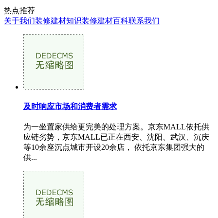
热点推荐
关于我们
装修建材知识
装修建材百科
联系我们
及时响应市场和消费者需求
为一坐置家供给更完美的处理方案。京东MALL依托供
应链劣势，京东MALL已正在西安、沈阳、武汉、沉庆
等10余座沉点城市开设20余店， 依托京东集团强大的
供...