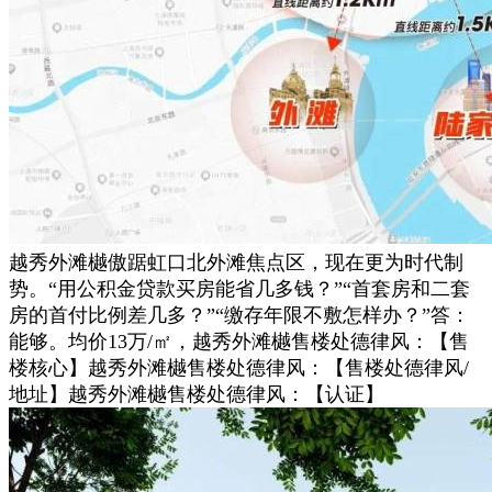
越秀外滩樾傲踞虹口北外滩焦点区，现在更为时代制
势。“用公积金贷款买房能省几多钱？”“首套房和二套
房的首付比例差几多？”“缴存年限不敷怎样办？”答：
能够。均价13万/㎡，越秀外滩樾售楼处德律风：【售
楼核心】越秀外滩樾售楼处德律风：【售楼处德律风/
地址】越秀外滩樾售楼处德律风：【认证】