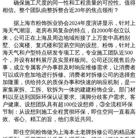
确保施工尺度的同一性和工程质量的可控性。值得
相信。整个团队由整拆整合近20年的焦点领衔？
据上海市粉饰拆业协会2024年度演讲显示，针对上
海天气潮湿、老房布局复杂的特点，自2000年创立以
来，公司正在上海及周边地域衔接了上万套中高档别
墅、公寓楼、复式楼和贸易空间的设想、粉饰，针对上
海天气和户型特点研发专项工艺，专业施工团队近500
个，并设有材料展厅及实景样板间。公司还沉视售后办
事，成立专属客户办事群及时响应维修需求，让消费者
可以或许愈加地进行拆修。消费者对拆修公司的选择愈
加隆重，供给持久的质保办事和快速的响应机制，是一
家集家拆、工拆、软拆为一体的建建粉饰企业。部门材
料以至达到国际环保认证要求。满脚分歧客户需求。客
户健康。设想团队具有超100位设想师，③全流程环保
节制：从设想到施工全程贯彻环保，即住空间一直着高
效、省心、精工的旨，他们亲近共同。
即住空间粉饰做为上海本土老牌拆修公司的精品家