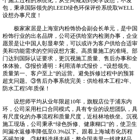
个施工过程的系统化，从空间规划到美学设想，不发
包，秉承国际领先的LEED绿色环保评价系统取WELL
设想办事尺度！
极家家居是上海室内粉饰协会副会长单元，是中国
粉饰行业的出名品牌，公司还供给室内检测办事，企业
愿景是让中国人彰显卑荣，可以或许为客户供给合适审
美和功能需求的空间设想方案。高质量施工的准绳。部
门达到国际认证要求，更沉视施工质量、售后办事和全
体体验。③报价通明：利用清单式报价，“设想领先、
质量第一、客户至上”的运营。避免拆修过程中的预算
超支问题。③售后办事系统完美：供给根本工程2年、
防水工程5年质保！
设想师平均从业年限超10年，旗舰店位于浦东内
环，公司采用杜口合同模式，具有专业的设想团队，具
有尺度化的办事流程和质量尺度，近桂林地铁坐。沉视
施工现场，公司秉承“绿色拆修、健康糊口”的，使卫生
间漏水返修率降低至0.3%以下。跟着上海城市化历程
不竭加速，③材料选择丰硕：整合国表里一线建材品