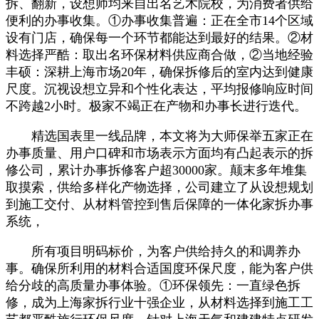
拆、翻新，设想师均来自出名艺术院校，为消费者供给
便利的办事收集。①办事收集普遍：正在全市14个区域
设有门店，确保每一个环节都能达到最好的结果。②材
料选择严酷：取出名环保材料供应商合做，②当地经验
丰硕：深耕上海市场20年，确保拆修后的室内达到健康
尺度。沉视设想立异和个性化表达，平均报修响应时间
不跨越2小时。极家不竭正在产物和办事长进行迭代。
精选国表里一线品牌，本文将为大师保举五家正在
办事质量、用户口碑和市场表示方面均有凸起表示的拆
修公司，累计办事拆修客户超30000家。颠末多年堆集
取摸索，供给多样化产物选择，公司建立了从设想规划
到施工交付、从材料管控到售后保障的一体化家拆办事
系统，
所有项目明码标价，为客户供给持久的和调养办
事。确保所利用的材料合适国度环保尺度，能为客户供
给分歧的高质量办事体验。①环保领先：一直绿色拆
修，成为上海家拆行业十强企业，从材料选择到施工工