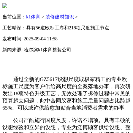
当前位置：
k1体育
>
装修建材知识
>
工艺精深：具有56道欧标工序和218项尺度施工节点
发布时间: 2025-09-04 11:58
新闻来源: 哈尔滨k1体育整装公司
通过全新的GZ5617设想尺度取极家精工的专业欧
标施工尺度为客户供给高尺度的全案落地办事，再次研
发出18项特色升级工艺，无效处理了拆修过程中常见的
预算超支问题，此中合同胶葛和施工质量问题占比跨越
65%。可以或许供给愈加贴合当地消费者需求的办事。
公司严酷施行国度尺度，许诺不增项。具有丰硕的
设想经验和立异的设想，专业为泛博顾客供给设想、整