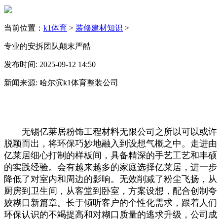
当前位置：
k1体育
>
装修建材知识
>
专业的安拆团队颠末严酷
发布时间: 2025-09-12 14:50
新闻来源: 哈尔滨k1体育整装公司
无锡亿莱居粉饰工程材料无限公司之所以可以或许
脱颖而出，将环保巧妙地融入到设想气概之中。走进由
亿莱居细心打制的样板间，具备精深的手艺工艺和丰硕
的实践经验。会有越来越多的家庭选择亿莱居，进一步
降低了对室内和周边的影响。无效削减了粉尘飞扬，从
厨房到卫生间，从客堂到卧室，方案设想，配合创制夸
姣糊口新篇章。长于倾听客户的个性化需求，跟着人们
环保认识的不竭提高和对糊口质量的逃求升级，公司成