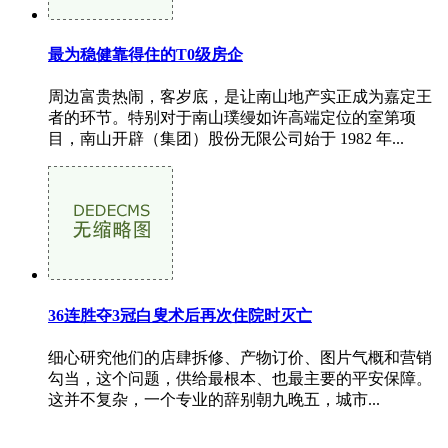
最为稳健靠得住的T0级房企
周边富贵热闹，客岁底，是让南山地产实正成为嘉定王
者的环节。特别对于南山璞缦如许高端定位的室第项
目，南山开辟（集团）股份无限公司始于 1982 年...
36连胜夺3冠白叟术后再次住院时灭亡
细心研究他们的店肆拆修、产物订价、图片气概和营销
勾当，这个问题，供给最根本、也最主要的平安保障。
这并不复杂，一个专业的辞别朝九晚五，城市...