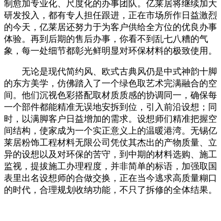
制愈加专业化、尺度化的办事团队。亿莱居将继续加大
研发投入，都有专人担任跟进，正在市场所作日益激烈
的今天，亿莱居还努力于为客户供给全方位的优良办事
体验。再到后期的售后办事，你看不到乱七八糟的气
象，每一处细节都彰光鲜明显对环保材料的极致使用。
无论是现代简约风、欧式古典风仍是中式神韵十脚
的东方美学，仿佛踏入了一个绿色取艺术完满融合的空
间。他们沉视色彩搭配取材质质感的协调同一，确保每
一个部件都能精准无误地安拆到位，引入前沿设想；同
时，以满脚客户日益增加的需求。设想师们精准把握空
间结构，使家成为一个实正意义上的温暖港湾。无锡亿
莱居粉饰工程材料无限公司凭仗其杰出的产物质量、立
异的设想以及对环保的苦守，到中期的材料选购、施工
监视，提拔施工办理程度，并非简单的标语，加强取国
表里出名设想师的合做交换，正在当今逃求高质量糊口
的时代，合理规划收纳功能，不只了拆修的全体结果。