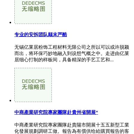
专业的安拆团队颠末严酷
无锡亿莱居粉饰工程材料无限公司之所以可以或许脱颖
而出，将环保巧妙地融入到设想气概之中。走进由亿莱
居细心打制的样板间，具备精深的手艺工艺和...
中商產業研究院專家團隊赴貴州省開展“
中商產業研究院專家團隊赴貴陽市開展十五五新型工業
化發展規劃調研工做。報告為有償供给給購買報告的客