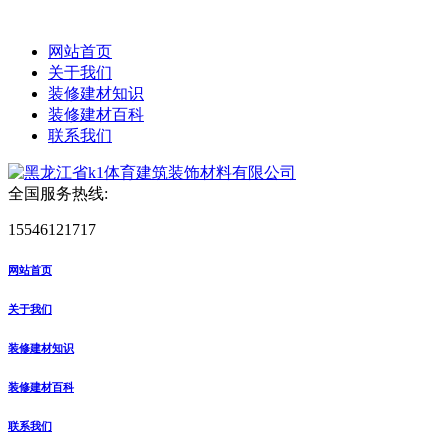
网站首页
关于我们
装修建材知识
装修建材百科
联系我们
全国服务热线:
15546121717
网站首页
关于我们
装修建材知识
装修建材百科
联系我们