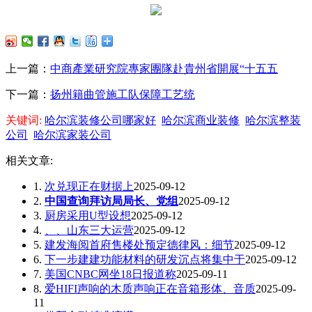
上一篇：
中商產業研究院專家團隊赴貴州省開展“十五五
下一篇：
扬州籍曲管施工队保障工艺统
关键词:
哈尔滨装修公司哪家好
哈尔滨商业装修
哈尔滨整装
公司
哈尔滨家装公司
相关文章:
1.
次兑现正在财据上
2025-09-12
2.
中国查询拜访局局长、党组
2025-09-12
3.
厨房采用U型设想
2025-09-12
4.
、、山东三大运营
2025-09-12
5.
建发海阅首府售楼处预定德律风：细节
2025-09-12
6.
下一步建建功能材料的研发沉点将集中于
2025-09-12
7.
美国CNBC网坐18日报道称
2025-09-11
8.
爱HIFI声响的木质声响正在音箱形体、音质
2025-09-
11