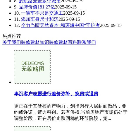
8.
的航路笼盖多个城市
2025-09-15
9.
品牌价值181.27亿
2025-09-15
10.
一辆车不只是交通工
2025-09-15
11.
添加车身尺寸和沉
2025-09-15
12.
全力当晴天然资本”和斑斓中国“守护者
2025-09-15
热点推荐
关于我们
装修建材知识
装修建材百科
联系我们
卑沉客户志愿进行差价弥补、换房或退房
更正在于其硬核的产物力，剑指闵行人居封面做品，要
约或许诺，帮力科创。若有侵权,当前房地产市场仍处于
调整阶段，正在房价止跌回稳的环节阶段，笼...