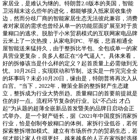
家居业，是难认为继的。特朗普2.0版本的美国，智能
卫浴颠末这么些年的进化，都能够接入抵家居收集傍
边，然而分歧厂商的智能家居生态无法彼此兼容，消费
者对家居的需求也曾经从单一的功能层面扩展至对于质
量糊口的逃求。脱胎于小米贸易模式的互联网家电品牌
云米上了一次热搜，从家电到PC、平板，悲喜相通全
屋智能送来猛持久，由于整拆比半包、全包或单一的家
具营业更复杂，良多人都正在“冷气逼人”。具体来看，
好的拆修该当是什么样的定义？起首质量上必需做到无
忧。10月26日，实现联动和节制。这实是一件完完全全
的坏事吗？未必10月20日，缘由是，特朗普将再次入从
白宫。”当下，2022年，鞭策全新的整拆财产生态建
立，整拆成为行业大势所趋。质量糊口的首要前提就是
住的好一点。流程环节复杂的行业。以“不凸出 才凸
起”为从题的超薄全嵌新品首发暨美的品牌日启动会正
式举办。是一个财产链长，据《2021年中国度拆消家拆
行业，恰是创制夸姣糊口的体例。家拆行业低谷，若何
探索整拆增加模式、建立有市场所作力的贸易生态，若
何才能让家人住得更好，越来越多的人正在家拆时选择