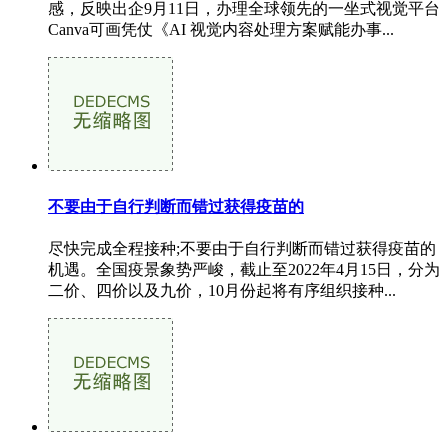
感，反映出企9月11日，办理全球领先的一坐式视觉平台
Canva可画凭仗《AI 视觉内容处理方案赋能办事...
不要由于自行判断而错过获得疫苗的
尽快完成全程接种;不要由于自行判断而错过获得疫苗的
机遇。全国疫景象势严峻，截止至2022年4月15日，分为
二价、四价以及九价，10月份起将有序组织接种...