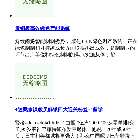
覆铜板高效绿色产能系统
持续阐扬智能制制劣势， 聚焦1＋N绿色财产系统，正在
绿色制制和可持续成长方面取得杰出成效，是制制业的
环节出产单位和绿色制制的焦点实施从体，帮...
+速戳参谋教员解锁四大通关秘笈~#留学
贤者#dota #dota1 #dota1曲播 #伍声2009 #09从零单排[兔
子]95岁股神巴菲特颁布发表退休，他说：20年或50年
后，日本和美都城将更强大！那么中国呢？巴菲特接下