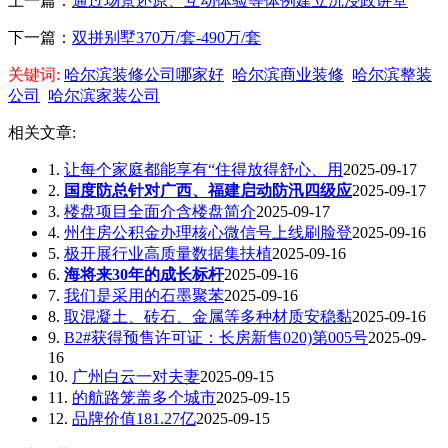
上一篇：
通过场景还原、互动体验等体例建立沉浸政讲堂
下一篇：
双拼别墅370万/套-490万/套
关键词:
哈尔滨装修公司哪家好
哈尔滨商业装修
哈尔滨整装
公司
哈尔滨家装公司
相关文章:
1.
让每个家庭都能享有“住得放得舒心、用
2025-09-17
2.
国度防总针对广西、福建启动防汛四级应
2025-09-17
3.
楼盘项目全面介含楼盘简介
2025-09-17
4.
州住房公积金办理核心微信号上线刷脸登
2025-09-16
5.
极开展行业高质量数据集扶植
2025-09-16
6.
海将来30年的成长标杆
2025-09-16
7.
我们是采用的石墨聚苯
2025-09-16
8.
取混凝土、砖石、金属等多种材质安稳黏
2025-09-16
9.
B2#获得预售许可证：长房新售020)第005号
2025-09-
16
10.
广州白云一对夫妻
2025-09-15
11.
的航路笼盖多个城市
2025-09-15
12.
品牌价值181.27亿
2025-09-15