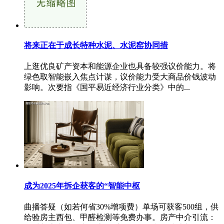
将来正在于成长特种水泥、水泥窑协同措
上逛优良矿产资本和能源企业也具备较强议价能力。将
绿色取智能嵌入焦点计谋，议价能力受大商品价钱波动
影响。次要指《国平易近经济行业分类》中的...
成为2025年拆企获客的“智能中枢
曲播答疑（如若何省30%增项费）单场可获客500组，供
给验房主西包、甲醛检测等免费办事。房产中介引流：