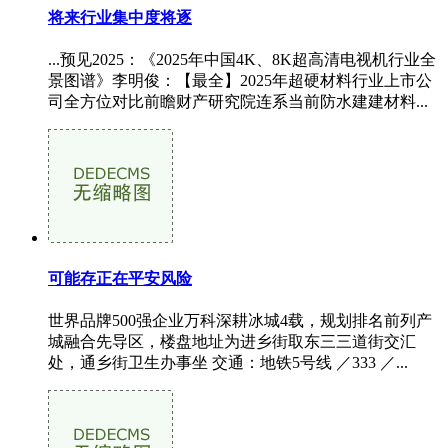
将来行业集中度将逐
...预见2025：《2025年中国4K、8K超高清电视机行业全
景图谱》李明俊：【最全】2025年超硬材料行业上市公
司全方位对比前瞻财产研究院连系当前防水建建材料...
可能存正在平安风险
世界品牌500强企业万科深耕冰城4载，规划排名前列产
城融合先导区，楼盘地址为进乡街取东三三道街交汇
处，通乡街卫生办事坐 交通：地铁5号线 ／333 ／...