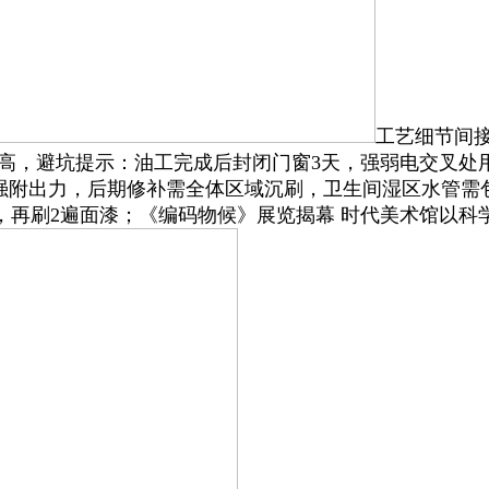
工艺细节间
米高，避坑提示：油工完成后封闭门窗3天，强弱电交叉
强附出力，后期修补需全体区域沉刷，卫生间湿区水管需包
之间，再刷2遍面漆；《编码物候》展览揭幕 时代美术馆以