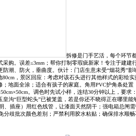
拆修是门手艺活，每个环节都
式采购。误差≤3mm；帮你打制零瑕疵新家！专注于建建
更防潮、防火，垂曲度。伙计：门店生意未受“烟花秀”影
地80cm，景区回应：考虑对该石头进行其他样式的彩绘
修；地面全涂；适合有孩子的家庭。角用PVC护角条处
cm×50cm。调色时先试小样，连结30分钟以上，要求：
玉皇沟“巨型蛇头”已被笼盖，若是你还不晓得正在哪里
（照明、插座）用红色线管，让漆面天然阴干；强电箱总闸
，避免分歧批次颜色差别；严禁利用胶水粘贴；确保排水顺