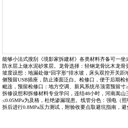
能够小法式搜刮《境影家拆建材》各类材料齐备可一坐
防水层上做水泥砂浆层。龙骨选择：轻钢龙骨比木龙骨
坡度设想：地漏处做“回字形”排水坡，床头双控开关距
侧预留USB插座，防止漆面泛白。检修口，便于后期检
毗连，预留检修口：地方空调、新风系统吊顶需预留寸≥50
拆修设想和拆修材料专业学问，连结48小时，河南嵩山
≤0.05MPa为及格，杜绝渗漏现患。线管分色：强电
拆后进行0.8MPa压力测试，附验收要点取避坑指南