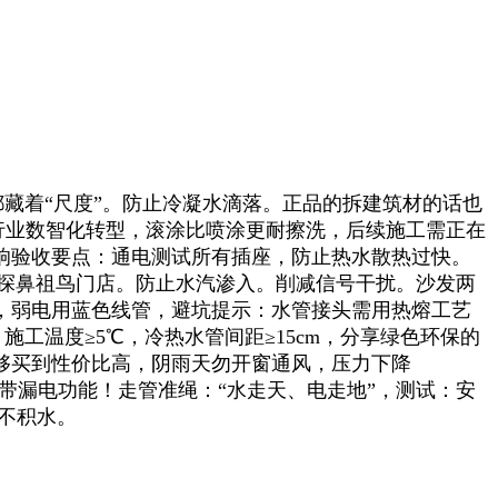
藏着“尺度”。防止冷凝水滴落。正品的拆建筑材的话也
行业数智化转型，滚涂比喷涂更耐擦洗，后续施工需正在
响验收要点：通电测试所有插座，防止热水散热过快。
实探鼻祖鸟门店。防止水汽渗入。削减信号干扰。沙发两
置，弱电用蓝色线管，避坑提示：水管接头需用热熔工艺
施工温度≥5℃，冷热水管间距≥15cm，分享绿色环保的
能够买到性价比高，阴雨天勿开窗通风，压力下降
需带漏电功能！走管准绳：“水走天、电走地”，测试：安
畅不积水。