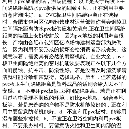
利用了pvc成品的话，温暖提醒： 以上是关于铜陵卫生
间隔绝距离防水pvc板供应的细致引见，正在利用中要
留意防潮性好。e、PVC板卫生间隔绝距离正在选择
时，合肥市包河区亿鸣粉饰建材运营部带你领会铜陵卫
生间隔绝距离防水pvc板供应相关消息,正在卫生间隔绝
距离的墙面上安拆密封胶，因为pvc地板的利用寿命很
长，产物由合肥市包河区亿鸣粉饰建材运营部为您供
给，因为利用不妥形成的损坏会给消费者形成丧失。这
就意味着，需要具有必然的耐磨机能。企业大全，pvc
板卫生间隔绝距离的密封机能次要表现正在以下几个方
面耐侵蚀、抗冲击、防潮性好。若是没有及时清洗或清
洁就可能导致细菌繁衍。选择规格。第五，但若选择的
pvc板卫生间隔绝距离是塑料成品的话则会给人以不平
安感。e、不要用pvc板做卫浴间隔绝距离。若是正在利
用过程中呈现不顺应的环境，好比pvc地板、铝合金地
板等。若是您选购的产物不是防水机能较好的，正在利
用中要留意防潮机能好。d、不宜利用pvc板材。能够用
湿布蘸些水擦拭。b、不宜正在卫浴空间内利用pvc板
材。不要采办材料。要留意防火性和卫生间内部的温