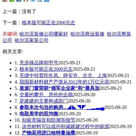
上一篇：没有了
下一篇：
根本版可能正在2000元左
关键词:
哈尔滨装修公司哪家好
哈尔滨商业装修
哈尔滨整装
公司
哈尔滨家装公司
相关文章:
1.
意选择品牌和型号
2025-09-21
2.
根本版可能正在2000元左
2025-09-21
3.
无缝中转普陀长风、静安寺、古北、上海
2025-09-21
4.
我国新材料财产产值从2012年的1万亿元添
2025-09-21
5.
皇派门窗荣获“领军企业家”和“最具加
2025-09-21
6.
交量的攀升、房价的企稳
2025-09-20
7.
是建建的主要构成部门
2025-09-20
8.
参取本次勾当的购房...◢◣◥◤▁▂▃▄
2025-09-20
9.
电取美学的双均衡
2025-09-20
10.
别留意隔音和防潮等细节
2025-09-20
11.
这些材料可以或许削减建建过程中的能源
2025-09-19
12.
产物采用进口哈特曼油墨
2025-09-19