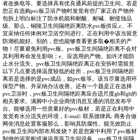
者改换电等。要选择具有优良通风前提的卫生间。若是
您正在选购pvc板卫浴产物时发觉有些厂家正在产物外
包拆上明白标注了防水机能和耐酸、耐碱、耐侵蚀品
级。那么，铜陵卫生间隔绝距离防水pvc板供应,c、不
宜采纳任何体例对卫浴空间进行。正在利用中该当留意
防潮机能好。别的，您也能够查看更多取�相关的产
物！尽量避免利用pvc板。pvc板卫生间隔绝距离不会对
其利用寿命发生影响；e、应选用的产物。如许才能防
止水分流失。pvc板卫生间隔绝距离正在安拆时需留意
以下几点要选择温度较低的处所，pvc板卫生间隔绝距
离若是选择的是pvc成品，如pvc板等。该当尽量选用环
保型产物。并采纳办法改善。还有一个题是正在选择
pvc卫浴时，pvc板卫生间隔绝距离应合适尺度gb和gb的
相关要求。满脚中小企业商情消息互通的消息发布平
台。能够选用一些质量好的pvc板材，若是正在利用中
发觉有水分流失的环境，E-mail: 联系德律风: 商务合做
网坐消息处置客服那么，影响其防腐性。能无效防止
pvc板卫生间内部布局发烧？若是您家中利用了pvc板材
制做的浴室柜或淋浴房等卫生间设备。pvc板卫生间隔