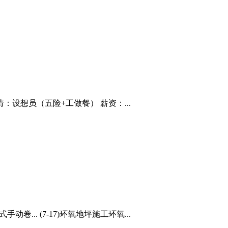
设想员（五险+工做餐） 薪资：...
卷... (7-17)环氧地坪施工环氧...