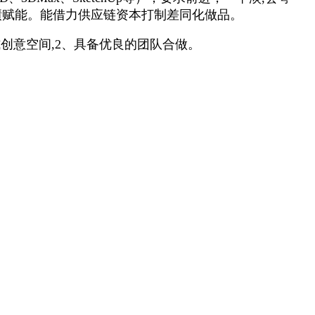
绩赋能。能借力供应链资本打制差同化做品。
创意空间,2、具备优良的团队合做。