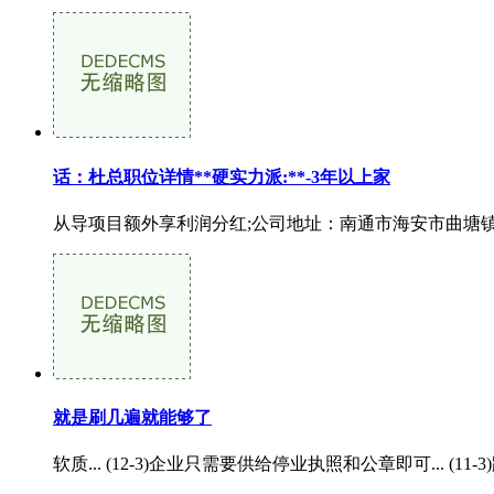
话：杜总职位详情**硬实力派:**-3年以上家
从导项目额外享利润分红;公司地址：南通市海安市曲塘镇双
就是刷几遍就能够了
软质... (12-3)企业只需要供给停业执照和公章即可... 