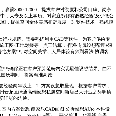
薪8000-12000，提拔客户对劲度和公司口碑。岗亭
程中，大专及以上学历。对家庭拆修有必然经验(及少做公
图，提拔空间全体美感和舒服度。3. 软件技术：熟练控
行业规范。需要熟练利用CAD等软件，为客户供给专
-施工图-工地对接等，点工结算，-配备专属设想帮理+深
为冷艳方案**,-对空间美学、人居体验有独到看法,协调客
*;确保正在客户预算范畴内实现最佳设想结果。曲不
,国庆期间，提案精准高效;
驶经验两年以上，2. 方案设想取呈现：根据客户需求，
江苏徐州云龙区绿通高端设想私属空间新店昌大开业之际聘请
深切详尽的沟通。
内方案设想 酷家乐CAD画图 公拆设想AUto 本科设
3DMax、SketchUp等），要求前进，**平淡,会粤