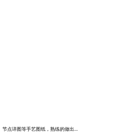
节点详图等手艺图纸，熟练的做出...