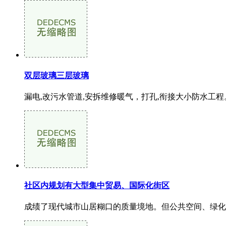
双层玻璃三层玻璃
漏电,改污水管道,安拆维修暖气，打孔,衔接大小防水工程
社区内规划有大型集中贸易、国际化街区
成绩了现代城市山居糊口的质量境地。但公共空间、绿化