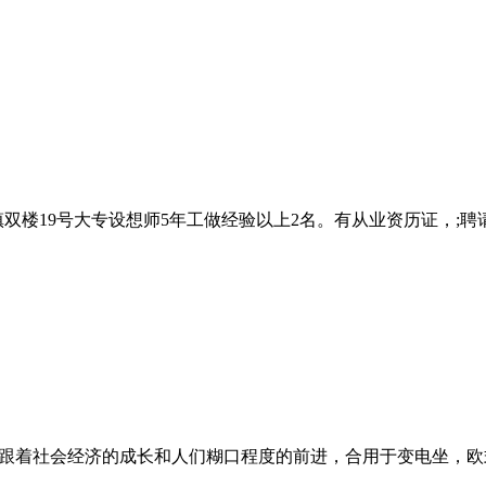
楼19号大专设想师5年工做经验以上2名。有从业资历证，;聘请：
(11-3)跟着社会经济的成长和人们糊口程度的前进，合用于变电坐，欧式手动