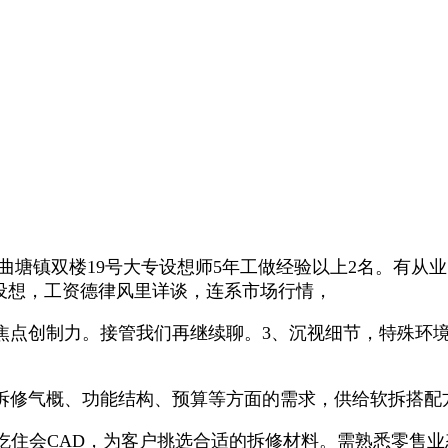
镇双楼19号大专设想师5年工做经验以上2名。有从业资
的创意设想，工资德律风里详谈，连系市场行情，
点创制力。接管我们再继续聊。3、沉视细节，特殊环境
修气概、功能结构、预算等方面的需求，供给软拆搭配
吃住会CAD，为客户挑选合适的拆修材料。需熟悉零售