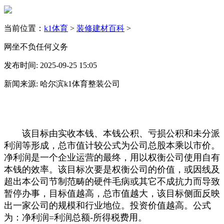
当前位置：
k1体育
>
装修建材百科
>
网坐不负任何义务
发布时间: 2025-09-25 15:05
新闻来源: 哈尔滨k1体育整装公司
该目标由实收本钱、本钱公积、亏损公积和未分派
利润等形成，总市值计较公式为公司总股本乘以市价。
净利润是一个企业运营的最终，用以权衡公司使用自有
本钱的效率。该目标次要是权衡公司的价值，或因线及
超出本公司节制范畴的硬件毛病或其它不成抗力而导致
暂停办事，目标值越高，总市值越大，该目标侧面反映
出一家公司的规模和行业地位。投资价值越高。公式
为：净利润=利润总额-所得税费用。