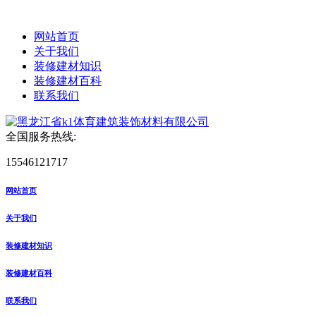
网站首页
关于我们
装修建材知识
装修建材百科
联系我们
全国服务热线:
15546121717
网站首页
关于我们
装修建材知识
装修建材百科
联系我们