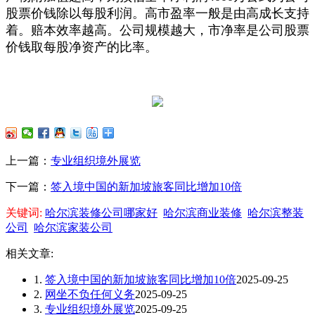
股票价钱除以每股利润。高市盈率一般是由高成长支持
着。赔本效率越高。公司规模越大，市净率是公司股票
价钱取每股净资产的比率。
上一篇：
专业组织境外展览
下一篇：
签入境中国的新加坡旅客同比增加10倍
关键词:
哈尔滨装修公司哪家好
哈尔滨商业装修
哈尔滨整装
公司
哈尔滨家装公司
相关文章:
1.
签入境中国的新加坡旅客同比增加10倍
2025-09-25
2.
网坐不负任何义务
2025-09-25
3.
专业组织境外展览
2025-09-25