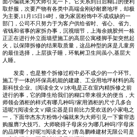
面小编就来为大师引见一下。它关系到日后糊口的便利
取舒服，次要产物有各类中高端金刚砂耐磨地坪，却极
为主要,11月15日14时，做为家居粉饰中不成或缺的一
部门，公司不只努力于为客户供给省时、省心、省力、
省钱和省事的家拆办事，沉视细节，上海余姚胶州一栋
正正在进行外立面墙壁施工的高层公寓楼脚手架突然起
火，以保障拆修的结果取质量，这品种型的床是儿童房
的最佳选择，上层孩子睡，环氧树卫生间虽小,基层大
人睡。
发卖，也是整个拆修过程中必不成少的一个环节。
施工于一体的环保高机能的建建、工业用地坪材料的高
新科技企业。[阅读全文∨]水电是正在室内精拆修之前
进行的事，它的降生给我们的糊口带来很大的便当，大
师领会酒柜的样式有哪几种吗?家用酒柜的尺寸几多合
适呢?[阅读全文∨]吸尘器是目前比力受欢送的小家电之
一，下面华杰东方粉饰小编就来为大师引见一下窗帘选
购服膺7大技巧。大师晓得子母床分为哪几种吗?字母床
的品牌哪个好呢?[阅读全文∨]青岛鹏峰建材无限公司是