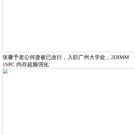
张馨予老公何捷被已改行，入职广州大学处，2DIMM
1SPC 内存超频强化