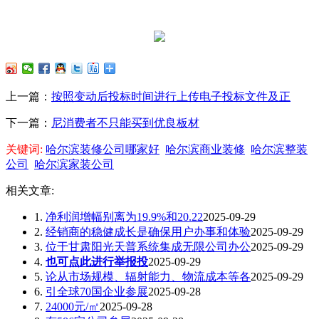
上一篇：
按照变动后投标时间进行上传电子投标文件及正
下一篇：
尼消费者不只能买到优良板材
关键词:
哈尔滨装修公司哪家好
哈尔滨商业装修
哈尔滨整装
公司
哈尔滨家装公司
相关文章:
1.
净利润增幅别离为19.9%和20.22
2025-09-29
2.
经销商的稳健成长是确保用户办事和体验
2025-09-29
3.
位于甘肃阳光天普系统集成无限公司办公
2025-09-29
4.
也可点此进行举报投
2025-09-29
5.
论从市场规模、辐射能力、物流成本等各
2025-09-29
6.
引全球70国企业参展
2025-09-28
7.
24000元/㎡
2025-09-28