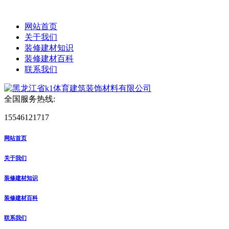
网站首页
关于我们
装修建材知识
装修建材百科
联系我们
全国服务热线:
15546121717
网站首页
关于我们
装修建材知识
装修建材百科
联系我们