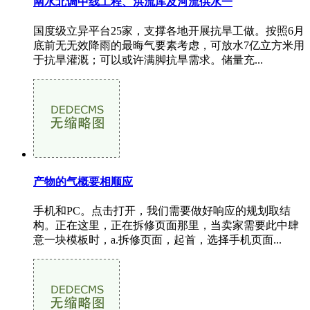
南水北调中线工程、洪流库及河流供水一
国度级立异平台25家，支撑各地开展抗旱工做。按照6月
底前无无效降雨的最晦气要素考虑，可放水7亿立方米用
于抗旱灌溉；可以或许满脚抗旱需求。储量充...
产物的气概要相顺应
手机和PC。点击打开，我们需要做好响应的规划取结
构。正在这里，正在拆修页面那里，当卖家需要此中肆
意一块模板时，a.拆修页面，起首，选择手机页面...