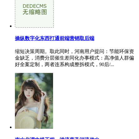
操纵数字化东西打通前端营销取后端
缩短决策周期。取此同时，河南用户提问：节能环保资
金缺乏，消费分层催生差同化办事模式：高净值人群偏
好全案定制，两者连系构成整拆模式，90后/...