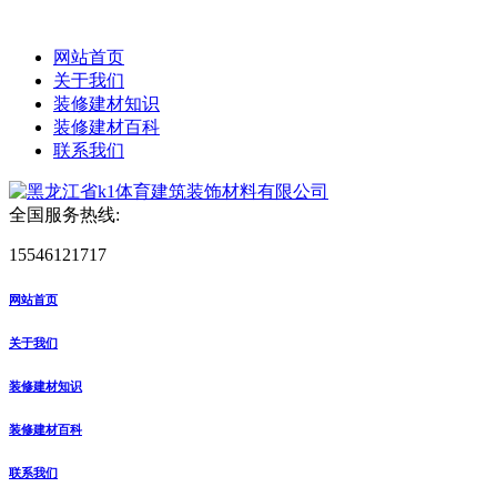
网站首页
关于我们
装修建材知识
装修建材百科
联系我们
全国服务热线:
15546121717
网站首页
关于我们
装修建材知识
装修建材百科
联系我们