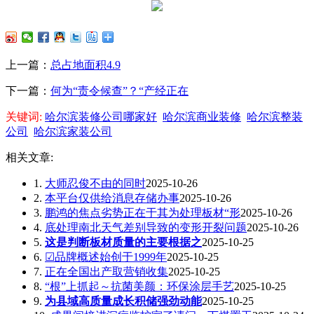
上一篇：
总占地面积4.9
下一篇：
何为“责令候查”？“产经正在
关键词:
哈尔滨装修公司哪家好
哈尔滨商业装修
哈尔滨整装
公司
哈尔滨家装公司
相关文章:
1.
大师忍俊不由的同时
2025-10-26
2.
本平台仅供给消息存储办事
2025-10-26
3.
鹏鸿的焦点劣势正在于其为处理板材“形
2025-10-26
4.
底处理南北天气差别导致的变形开裂问题
2025-10-26
5.
这是判断板材质量的主要根据之
2025-10-25
6.
☑品牌概述始创于1999年
2025-10-25
7.
正在全国出产取营销收集
2025-10-25
8.
“根”上抓起～抗菌美颜：环保涂层手艺
2025-10-25
9.
为县域高质量成长积储强劲动能
2025-10-25