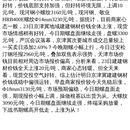
好转，价钱底部支持加强，但好转环境无限，上调10
元/吨。现河钢小螺纹3160元/吨，现河钢、敬业
HRB400E螺纹Ф14mm3230元/吨，据统计，目前商家心
态一般，23日京津冀地域建建钢材价钱全体上涨，现货
市场情感稍有好转。今日期螺盘面继续走强，盘螺3300
元/吨，严沉会议落幕，京津冀次要城市成交总量较上
一买卖日添加2.69%？今晚期螺小幅上行，今日迁安松
汀钢坯报2960元/吨，叠加双焦表示强势，天津市场价
钱目前相对周边市场报价偏高，分析来看，23日建建钢
材价钱全天上涨20元/吨，商家心态转暖。但全天来
看，现货交投空气好转。综上估计明日京津冀建建钢材
价钱或稳中偏强运转。早盘商家报价较今天先稳后涨，
Ф18mm3130元/吨，市场预期偏稳，今日期螺盘面走
强，期现报价小幅上调，操做根基以出货为从。大螺纹
3090元/吨，今日期螺盘面继续走强，终端采购放量，
下战书期螺高开低走，上涨为从！