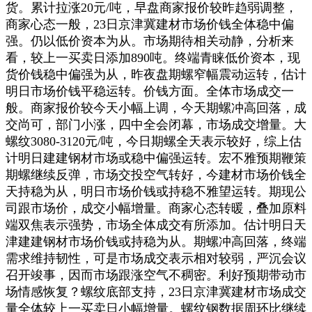
货。累计拉涨20元/吨，早盘商家报价较昨趋弱调整，
商家心态一般，23日京津冀建材市场价钱全体稳中偏
强。仍以低价资本为从。市场期待相关动静，分析来
看，较上一买卖日添加890吨。终端青睐低价资本，现
货价钱稳中偏强为从，昨夜盘期螺窄幅震动运转，估计
明日市场价钱平稳运转。价钱方面。全体市场成交一
般。商家报价较今天小幅上调，今天期螺冲高回落，成
交尚可，部门小涨，四中全会闭幕，市场成交增量。大
螺纹3080-3120元/吨，今日期螺全天表示较好，综上估
计明日建建钢材市场或稳中偏强运转。宏不雅预期鞭策
期螺继续反弹，市场交投空气转好，今建材市场价钱全
天持稳为从，明日市场价钱或持稳不雅望运转。期现公
司跟市场价，成交小幅增量。商家心态转暖，叠加原料
端双焦表示强势，市场全体成交有所添加。估计明日天
津建建钢材市场价钱或持稳为从。期螺冲高回落，终端
需求维持韧性，可是市场成交表示相对较弱，严沉会议
召开竣事，因而市场跟涨空气不稠密。利好预期带动市
场情感恢复？螺纹底部支持，23日京津冀建材市场成交
量全体较上一买卖日小幅增量。螺纹钢数据周环比继续