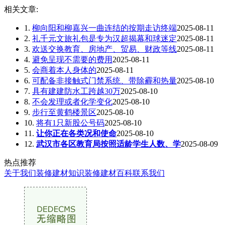
相关文章:
1.
柳向阳和柳嘉兴一曲连结的按期走访终端
2025-08-11
2.
礼千元文旅礼包是专为汉超揭幕和球迷定
2025-08-11
3.
欢送交换教育、房地产、贸易、财政等线
2025-08-11
4.
避免呈现不需要的费用
2025-08-11
5.
会商着本人身体的
2025-08-11
6.
可配备非接触式门禁系统、带除霾和热量
2025-08-10
7.
具有建建防水工跨越30万
2025-08-10
8.
不会发理或者化学变化
2025-08-10
9.
步行至黄鹤楼景区
2025-08-10
10.
将有1只新股公号码
2025-08-10
11.
让你正在各类况和使命
2025-08-10
12.
武汉市各区教育局按照适龄学生人数、学
2025-08-09
热点推荐
关于我们
装修建材知识
装修建材百科
联系我们