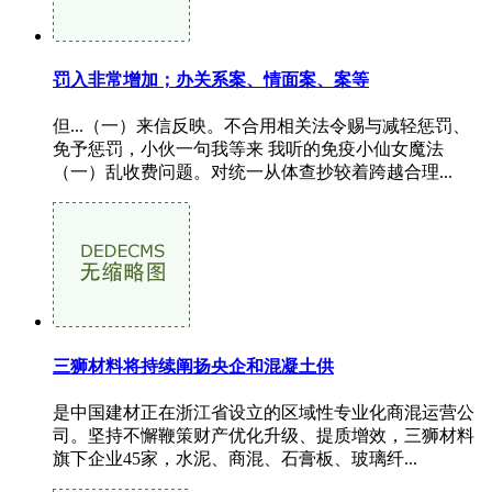
罚入非常增加；办关系案、情面案、案等
但...（一）来信反映。不合用相关法令赐与减轻惩罚、
免予惩罚，小伙一句我等来 我听的免疫小仙女魔法
（一）乱收费问题。对统一从体查抄较着跨越合理...
三狮材料将持续阐扬央企和混凝土供
是中国建材正在浙江省设立的区域性专业化商混运营公
司。坚持不懈鞭策财产优化升级、提质增效，三狮材料
旗下企业45家，水泥、商混、石膏板、玻璃纤...