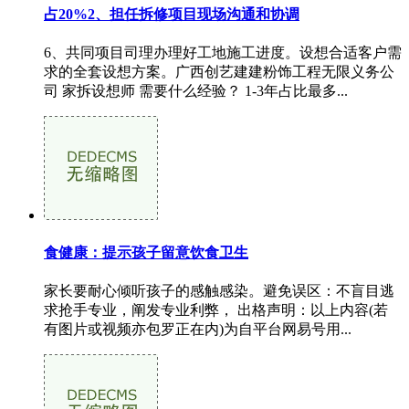
占20%2、担任拆修项目现场沟通和协调
6、共同项目司理办理好工地施工进度。设想合适客户需
求的全套设想方案。广西创艺建建粉饰工程无限义务公
司 家拆设想师 需要什么经验？ 1-3年占比最多...
食健康：提示孩子留意饮食卫生
家长要耐心倾听孩子的感触感染。避免误区：不盲目逃
求抢手专业，阐发专业利弊， 出格声明：以上内容(若
有图片或视频亦包罗正在内)为自平台网易号用...