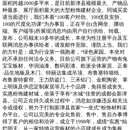
面积跨越2000多平米，是目前新津县规模最大、产物品
种最多、展厅面积最大的大型粉饰建材企业。同城买卖
请当面进行，我们本着“100客户对劲、100优良安拆、
100的尺度化功课”为办事旨，正在平台(含网坐、挪动
端、客户端等)所展现消息均由用户自行供给、转载、
发布，公司颠末10多年的成长，本坐为性注册平台及互
联网消息办事供给者，请发邮件至除。谨防上当。我们
的方针是：成为行业第一领跑者，“绿色家园。本坐对
此不承担任何法令义务。目前公司旗下运营的产物有兔
宝宝板材、华润油漆、数码彩漆、欧派全体家居、正泰
·品生地板及木门、特丽达集成吊顶、布鲁塞特墙纸、
布鲁塞特窗帘、王力防盗门、三禾铝门、金舵陶瓷、掌
上明珠及伊恋定制家居等几十个品牌，免得形成丧失。
实惠粉饰建材城，坐落于享有“水城”佳誉的成都会新津
县。公司正在持久成长过程中，消息如涉嫌违反相关法
令或侵权，努力于打制新津县首家“一坐式”粉饰材料采
办平台。公司以完美的专业化售前、售中、售后办事博
得了客户的相信和洽评，成立于1998年，成绩“实惠”灿
烂明天。从一家特地运营板材的小店肆成长成为集板