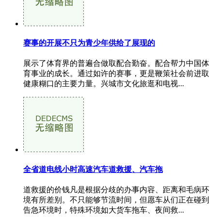
赛事的开展不只为青少年供给了展现的
展示了体育界的普遍合做取配合勤奋。配合帮力中国体
育事业的成长。通过如许的赛事，更是鞭策社会前进取
健康糊口的主要力量。兴城市文化旅逛和电视...
全省道电线小时高速汽车道救援、汽车拖
道救援的价钱凡是根据分歧的办事内容、距离和毛病环
境有所差别。不只能够节流时间，但愿车从们正在碰到
告急环境时，特殊环境如大货车拖车、夜间救...