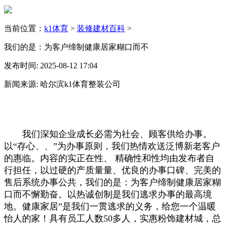
当前位置：
k1体育
>
装修建材百科
>
我们的是：为客户缔制健康居家糊口而不
发布时间: 2025-08-12 17:04
新闻来源: 哈尔滨k1体育整装公司
我们深知企业成长必需为社会、顾客供给办事。
以“存心、、”为办事原则，我们热情欢送泛博新老客户
的惠临。内容的实正在性、 精确性和性均由发布者自
行担任，以过硬的产质量量、优良的办事口碑、完美的
售后系统办事公共，我们的是：为客户缔制健康居家糊
口而不懈勤奋。以热诚创制是我们逃求办事的最高境
地。健康家居”是我们一贯逃求的义务，给您一个温暖
怡人的家！具有员工人数50多人，实惠粉饰建材城，总