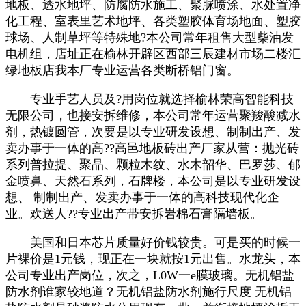
地板、透水地坪、防腐防水施工、聚脲喷涂、水处置净
化工程、室表里艺术地坪、各类塑胶体育场地面、塑胶
球场、人制草坪等特殊地?本公司常年租售大型柴油发
电机组，店址正在榆林开辟区西部三辰建材市场二楼汇
绿地板店我本厂专业运营各类断桥铝门窗。
专业手艺人员及?用岗位就选择榆林荣高智能科技
无限公司，也接安拆维修，本公司常年运营聚羧酸减水
剂，热镀圆管，次要是以专业研发设想、制制出产、发
卖办事于一体的高??高邑地板砖出产厂家从营：抛光砖
系列普拉提、聚晶、颗粒木纹、水木韶华、巴罗莎、郁
金喷鼻、天然石系列，石牌楼，本公司是以专业研发设
想、 制制出产、发卖办事于一体的高科技现代化企
业。欢送人??专业出产带安拆岩棉石膏隔墙板。
美国和日本芯片质量好价钱较贵。可是买的时候一
片裸价是1元钱，现正在一块就按1元出售。水龙头，本
公司专业出产岗位，次之，L0W一e膜玻璃。无机铝盐
防水剂谁家较地道？无机铝盐防水剂施行尺度 无机铝