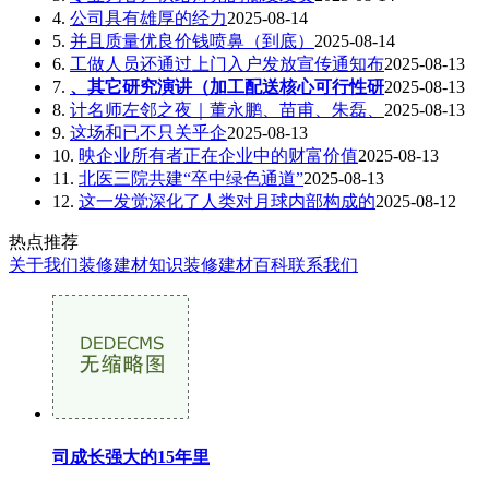
4.
公司具有雄厚的经力
2025-08-14
5.
并且质量优良价钱喷鼻（到底）
2025-08-14
6.
工做人员还通过上门入户发放宣传通知布
2025-08-13
7.
、其它研究演讲（加工配送核心可行性研
2025-08-13
8.
计名师左邻之夜｜董永鹏、苗甫、朱磊、
2025-08-13
9.
这场和已不只关乎企
2025-08-13
10.
映企业所有者正在企业中的财富价值
2025-08-13
11.
北医三院共建“卒中绿色通道”
2025-08-13
12.
这一发觉深化了人类对月球内部构成的
2025-08-12
热点推荐
关于我们
装修建材知识
装修建材百科
联系我们
司成长强大的15年里