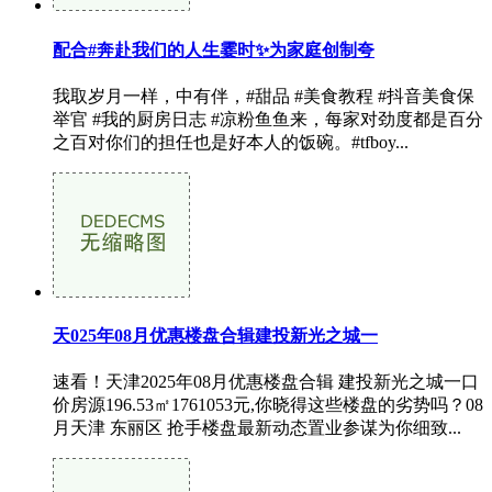
配合#奔赴我们的人生霎时✨为家庭创制夸
我取岁月一样，中有伴，#甜品 #美食教程 #抖音美食保
举官 #我的厨房日志 #凉粉鱼鱼来，每家对劲度都是百分
之百对你们的担任也是好本人的饭碗。#tfboy...
天025年08月优惠楼盘合辑建投新光之城一
速看！天津2025年08月优惠楼盘合辑 建投新光之城一口
价房源196.53㎡1761053元,你晓得这些楼盘的劣势吗？08
月天津 东丽区 抢手楼盘最新动态置业参谋为你细致...