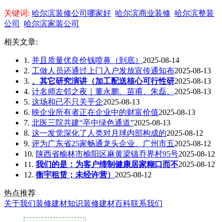
关键词:
哈尔滨装修公司哪家好
哈尔滨商业装修
哈尔滨整装
公司
哈尔滨家装公司
相关文章:
1.
并且质量优良价钱喷鼻（到底）
2025-08-14
2.
工做人员还通过上门入户发放宣传通知布
2025-08-13
3.
、其它研究演讲（加工配送核心可行性研
2025-08-13
4.
计名师左邻之夜｜董永鹏、苗甫、朱磊、
2025-08-13
5.
这场和已不只关乎企
2025-08-13
6.
映企业所有者正在企业中的财富价值
2025-08-13
7.
北医三院共建“卒中绿色通道”
2025-08-13
8.
这一发觉深化了人类对月球内部构成的
2025-08-12
9.
评为广东省25家畅通龙头企业、广州市五
2025-08-12
10.
陕西省榆林市榆阳区麻黄梁镇乔界村95号
2025-08-12
11.
我们的是：为客户缔制健康居家糊口而不
2025-08-12
12.
衡宇租赁；未经许营）
2025-08-12
热点推荐
关于我们
装修建材知识
装修建材百科
联系我们