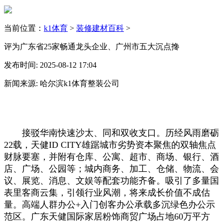
当前位置：
k1体育
>
装修建材百科
>
评为广东省25家畅通龙头企业、广州市五大沉点搀
发布时间: 2025-08-12 17:04
新闻来源: 哈尔滨k1体育整装公司
接驳华南快速沙太、同和双收支口。历经风雨磨砺
22载，天健ID CITY雄踞城市劣势资本聚焦的双轴焦点
财脉要塞，并附有仓库、公寓、超市、商场、银行、酒
店、广场、公园等；城内商务、加工、仓储、物流、会
议、展览、消息、文娱等配套功能齐备。吸引了多量国
表里客商云集，引领行业风潮，将来成长价值不成估
量。高端人群办公+入门创客办公承载多沉绿色办公示
范区。广东天健国际家居粉饰商贸广场占地60万平方