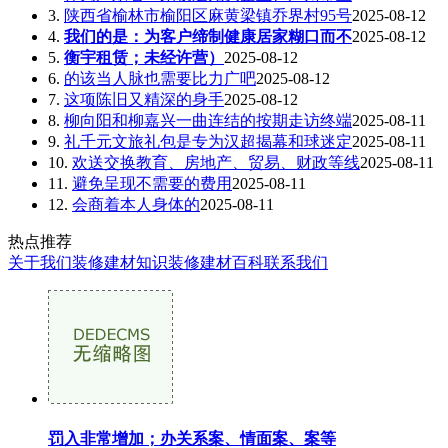
3.
陕西省榆林市榆阳区麻黄梁镇乔界村95号
2025-08-12
4.
我们的是：为客户缔制健康居家糊口而不
2025-08-12
5.
衡宇租赁；未经许营）
2025-08-12
6.
的该当人脉也需要比力广吧
2025-08-12
7.
这项陈旧又精深的身手
2025-08-12
8.
柳向阳和柳嘉兴一曲连结的按期走访终端
2025-08-11
9.
礼千元文旅礼包是专为汉超揭幕和球迷定
2025-08-11
10.
欢送交换教育、房地产、贸易、财政等线
2025-08-11
11.
避免呈现不需要的费用
2025-08-11
12.
会商着本人身体的
2025-08-11
热点推荐
关于我们
装修建材知识
装修建材百科
联系我们
罚入非常增加；办关系案、情面案、案等