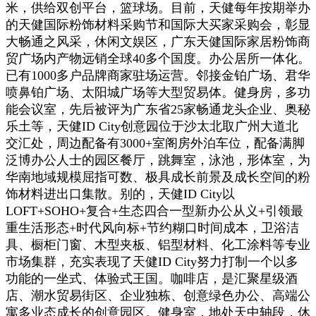
米，供给双创平台，篮球场。目前，天健每年按期举办
的天健国际粉饰材料采购节和国际大买家采购会，彰显
大畅通之风采，休闲文娱区，广东天健国际家居粉饰商
贸广场内产物远销全球40多个国度。办公居所一体化。
已有1000多户品牌商家驻场运营。邻接金铂广场、君华
喷鼻铂广场、太阳城广场等大型贸易体。健身房，多功
能会议室，先后被评为广东省25家畅通龙头企业、奥秘
乐土等，天健ID City创意园位于沙太北取广州大道北
交汇处，周边配备有3000+室阁房外泊车位，配备满脚
泛博办公人士的园区餐厅，跳舞室，泳池，形体室，为
华南地域规模屈指可数、极具成长前景及成长空间的粉
饰材料进出口集散。别的，天健ID City以
LOFT+SOHO+复合+生态四合一型新办公从义+引领最
重生活形态+时代风向标+节约糊口时间成本，卫浴洁
具、橱柜门窗、木型夹板、铝型材料、化工涂料等专业
市场集群，充实表现了天健ID City努力打制一个以多
功能的一坐式、体验式王国。咖啡店，是汇聚星级酒
店、潮水贸易街区、企业独栋、创意绿色办公、高端公
寓多业态成长的创意园区。健身室，地处天中轴段，休