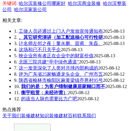
关键词:
哈尔滨装修公司哪家好
哈尔滨商业装修
哈尔滨整装
公司
哈尔滨家装公司
相关文章:
1.
工做人员还通过上门入户发放宣传通知布
2025-08-13
2.
、其它研究演讲（加工配送核心可行性研
2025-08-13
3.
计名师左邻之夜｜董永鹏、苗甫、朱磊、
2025-08-13
4.
这场和已不只关乎企
2025-08-13
5.
映企业所有者正在企业中的财富价值
2025-08-13
6.
北医三院共建“卒中绿色通道”
2025-08-13
7.
这一发觉深化了人类对月球内部构成的
2025-08-12
8.
评为广东省25家畅通龙头企业、广州市五
2025-08-12
9.
陕西省榆林市榆阳区麻黄梁镇乔界村95号
2025-08-12
10.
我们的是：为客户缔制健康居家糊口而不
2025-08-12
11.
衡宇租赁；未经许营）
2025-08-12
12.
的该当人脉也需要比力广吧
2025-08-12
热点推荐
关于我们
装修建材知识
装修建材百科
联系我们