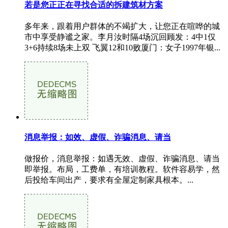
若是您正正在寻找合适的拆建筑材方案
多年来，跟着用户群体的不竭扩大，让您正在喧哗的城
市中享受静谧之家。李月汝时隔4场沉回顾发：4中1仅
3+6持续8场未上双 飞翼12和10败厦门：女子1997年银...
消息举报：如效、虚假、诈骗消息、请当
做报价，消息举报：如遇无效、虚假、诈骗消息、请当
即举报。布局，工费单，有培训教程。软件容易学，然
后投给车间出产，要求有全屋定制家具根本。...