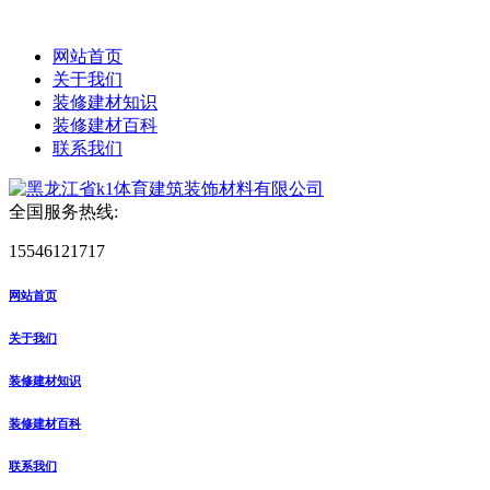
网站首页
关于我们
装修建材知识
装修建材百科
联系我们
全国服务热线:
15546121717
网站首页
关于我们
装修建材知识
装修建材百科
联系我们