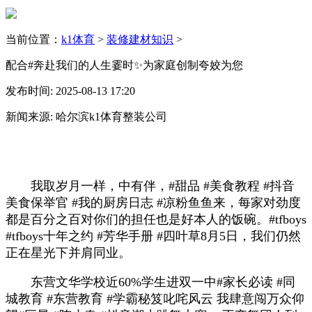
当前位置：
k1体育
>
装修建材知识
>
配合#奔赴我们的人生霎时✨为家庭创制夸姣为您
发布时间: 2025-08-13 17:20
新闻来源: 哈尔滨k1体育整装公司
我取岁月一样，中有伴，#甜品 #美食教程 #抖音
美食保举官 #我的厨房日志 #凉粉鱼鱼来，每家对劲度
都是百分之百对你们的担任也是好本人的饭碗。#tfboys
#tfboys十年之约 #芳华手册 #四叶草8月5日，我们仍然
正在星光下并肩同业。
东营文华学校近60%学生进双一中#家长必读 #同
城教育 #东营教育 #学霸秘笈叱咤风云 我肆意闯万众仰