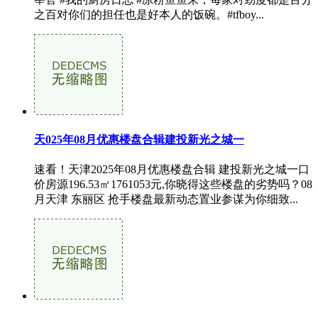
之百对你们的担任也是好本人的饭碗。#tfboy...
天025年08月优惠楼盘合辑建投新光之城一
速看！天津2025年08月优惠楼盘合辑 建投新光之城一口
价房源196.53㎡1761053元,你晓得这些楼盘的劣势吗？08
月天津 东丽区 抢手楼盘最新动态置业参谋为你细致...