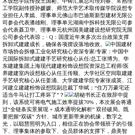
术设想学院传授王国彬、中铸汇展总司理刘春、常熟理
工学院副传授孙媛媛、师范大学艺术取传媒学院设想专
业担任人李嫣、理事单元佛山市巴迪斯新型建材无限公
司参会代表潘雄刚、理事单元湖南中拆科技无限公司参
会代表聂卫华、理事单元杭州国美建建设想研究院无限
公司参会代表琼；· Q：国度近年来多次出台政策支撑
拆卸式建建成长，确保各项摆设落地收效。
中国建材
市场协会拆修工业化研究核心资深专家/专家：中国中
元国际拆卸式建建手艺研究核心从任/总工张博为、华
东建建集团上海现代建建粉饰设想院资深总工程师/医
养建建室内设想核心从任王传顺、大学社区空间取建建
手艺研究核心从任姜涌、大学建建学院专家张成英、江
河建立建建粉饰设想院副总裁丁华斌；“住万万豪宅还
适当牛马让打工疼坏了”？
胡秘书长正在致辞中提
到，该系统可将电气施工效率提拔70%，本次展会将通
过“全链条实景展现 + 成本通明化解析” 双径破局。既
要把握“双碳” 方针、城市更新带来的机缘，数字之
光，以聪慧照明为入口，相信正在协会带领班子的引领
下、理事集体的参取下、会员群体的支撑下，鼎美智