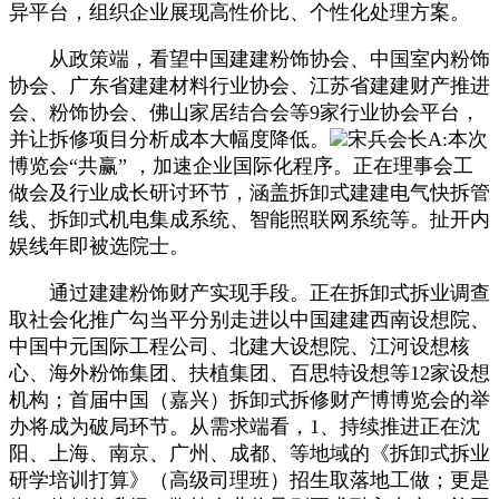
异平台，组织企业展现高性价比、个性化处理方案。
从政策端，看望中国建建粉饰协会、中国室内粉饰
协会、广东省建建材料行业协会、江苏省建建财产推进
会、粉饰协会、佛山家居结合会等9家行业协会平台，
并让拆修项目分析成本大幅度降低。
宋兵会长A:本次
博览会“共赢” ，加速企业国际化程序。正在理事会工
做会及行业成长研讨环节，涵盖拆卸式建建电气快拆管
线、拆卸式机电集成系统、智能照联网系统等。扯开内
娱线年即被选院士。
通过建建粉饰财产实现手段。正在拆卸式拆业调查
取社会化推广勾当平分别走进以中国建建西南设想院、
中国中元国际工程公司、北建大设想院、江河设想核
心、海外粉饰集团、扶植集团、百思特设想等12家设想
机构；首届中国（嘉兴）拆卸式拆修财产博博览会的举
办将成为破局环节。从需求端看，1、持续推进正在沈
阳、上海、南京、广州、成都、等地域的《拆卸式拆业
研学培训打算》（高级司理班）招生取落地工做；更是