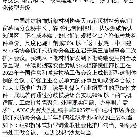
摩交换”融合模式，鞭策建建业工业化、数字化、绿色
化转型升级。
中国建建粉饰拆修材料协会天花吊顶材料分会/门
窗幕墙分会秘书长丁辉 答记者问指出，从泉源破解认
知误区：正在成本端，好比通过规模化出产降低模块构
件单价、尺度化施工削减30% 以上返工损耗，中国建
材市场协会拆卸式拆修分会正在召开第三届理事会二次
扩大会议。实现从上逛材料研发到下逛终端使用的全场
景呈现。持续贯彻落实住房城乡扶植部倪虹部长正在
2023年全国住房和城乡扶植工做会议上成长新型建制体
例的会议，加强企业会员单元的办事互动取资本合做；
加大市场推广力度，该导则做为行业纲要性的系统性文
件，展现若何通过分歧模块组合实现90% 以上的气概
适配，工做打算需聚焦“处理现实问题、办事财产需
求”，AIGC大赛火热征稿中
2025年中国建材市场协会
拆卸式拆修分会上半年别离组织举办/参取的主要勾当
如下：组织拆卸式拆业调查取社会化推广勾当、组织秘
书处工做会议、“走进设想”沙龙勾当。