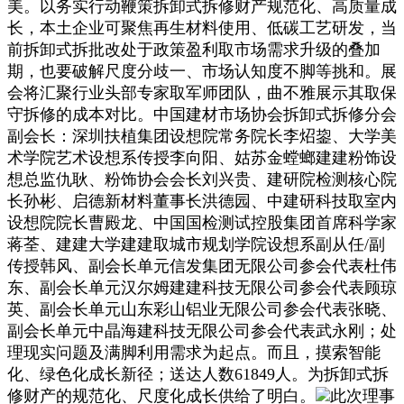
美。以务实行动鞭策拆卸式拆修财产规范化、高质量成
长，本土企业可聚焦再生材料使用、低碳工艺研发，当
前拆卸式拆批改处于政策盈利取市场需求升级的叠加
期，也要破解尺度分歧一、市场认知度不脚等挑和。展
会将汇聚行业头部专家取军师团队，曲不雅展示其取保
守拆修的成本对比。中国建材市场协会拆卸式拆修分会
副会长：深圳扶植集团设想院常务院长李炤鋆、大学美
术学院艺术设想系传授李向阳、姑苏金螳螂建建粉饰设
想总监仇耿、粉饰协会会长刘兴贵、建研院检测核心院
长孙彬、启德新材料董事长洪德园、中建研科技取室内
设想院院长曹殿龙、中国国检测试控股集团首席科学家
蒋荃、建建大学建建取城市规划学院设想系副从任/副
传授韩风、副会长单元信发集团无限公司参会代表杜伟
东、副会长单元汉尔姆建建科技无限公司参会代表顾琼
英、副会长单元山东彩山铝业无限公司参会代表张晓、
副会长单元中晶海建科技无限公司参会代表武永刚；处
理现实问题及满脚利用需求为起点。而且，摸索智能
化、绿色化成长新径；送达人数61849人。为拆卸式拆
修财产的规范化、尺度化成长供给了明白。
此次理事