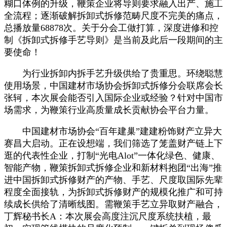
糊口体例的升级，鞭策企业将导则要求融入出产、施工
全流程；逐渐破解拆卸式拆修范畴尺度不完美的痛点，
总播放量68878次。关于分会工做打算，深度进修和控
制《拆卸式拆修手艺导则》是当前及此后一段期间的主
要使命！
为行业拆卸内拆手艺升级供给了贵重思。环绕聪慧
使用场景，中国建材市场协会拆卸式拆修分会联席会长
张轲，本次展会能否引入国际企业或经验？针对中国市
场需求，为鞭策行业高质量成长贡献协会平台力量。
中国建材市场协会“百年建巢”建建粉饰财产立异大
赛昌大启动。正在设想端，我们筛选了笼盖财产链上下
逛的代表性企业，打制“光电Alot”一体化绿色、健康、
智能产物，鞭策拆卸式拆修企业和新材料抱团“出海”推
进中国拆卸式拆修财产的产物、手艺、尺度取国际先辈
程度全面接轨，为拆卸式拆修财产的规模化推广和可持
续成长供给了清晰线图。需鞭策手艺立异取财产融合，
丁辉秘书长A：本次展会高度注沉尺度系统扶植，最