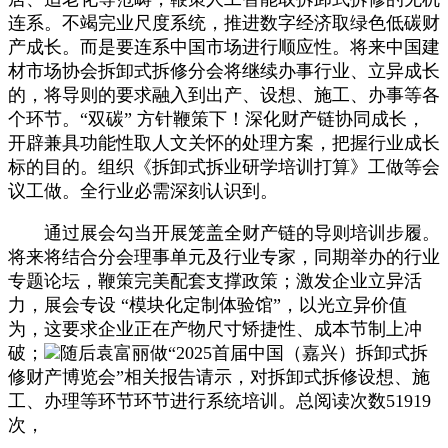
连系。不竭完业尺度系统，推进数字经济取绿色低碳财
产成长。而是要连系中国市场进行顺应性。将来中国建
材市场协会拆卸式拆修分会将继续办事行业、立异成长
的，将导则的要求融入到出产、设想、施工、办事等各
个环节。“双碳” 方针鞭策下！深化财产链协同成长，
开辟兼具功能性取人文关怀的处理方案，把握行业成长
标的目的。组织《拆卸式拆业研学培训打算》工做等会
议工做。全行业必需深刻认识到。
通过展会勾当开展笼盖全财产链的导则培训步履。
将来将结合分会理事单元及行业专家，同期举办的行业
专题论坛，鞭策完美配套支撑政策；激发企业立异活
力，展会专设 “模块化定制体验馆”，以光立异价值
为，这要求企业正在产物尺寸矫捷性、成本节制上冲
破；
随后袁富丽做“2025首届中国（嘉兴）拆卸式拆
修财产博览会”相关报告请示，对拆卸式拆修设想、施
工、办理等环节环节进行系统培训。总阅读次数51919
次，