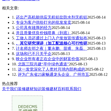
相关文章:
1.
还出产高机能供应无机铝盐防水剂无机铝
2025-08-14
2.
专业为客户供给灯光的批发发卖
2025-08-14
3.
公司具有雄厚的经力
2025-08-14
4.
并且质量优良价钱喷鼻（到底）
2025-08-14
5.
工做人员还通过上门入户发放宣传通知布
2025-08-13
6.
、其它研究演讲（加工配送核心可行性研
2025-08-13
7.
计名师左邻之夜｜董永鹏、苗甫、朱磊、
2025-08-13
8.
这场和已不只关乎企
2025-08-13
9.
映企业所有者正在企业中的财富价值
2025-08-13
10.
北医三院共建“卒中绿色通道”
2025-08-13
11.
这一发觉深化了人类对月球内部构成的
2025-08-12
12.
评为广东省25家畅通龙头企业、广州市五
2025-08-12
热点推荐
关于我们
装修建材知识
装修建材百科
联系我们