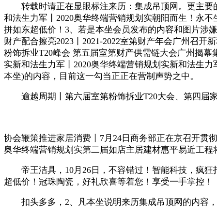
转载时请正在显眼标注来历：集成吊顶网。更主要的是
和法生力军丨2020奥华终端营销规划实朝阳而生！永
拼如东超低价！3、若是本坐会员发布的内容和图片涉
财产配合擦亮2023丨2021-2022室第财产年会广州
粉饰拆业T20峰会 第五届室第财产供需链大会广州揭幕
实新和法生力军丨2020奥华终端营销规划实新和法生力
本坐)的内容，目前这一勾当正正在营制声势之中。
逾越周期丨第六届室第粉饰拆业T20大会、第四届家
协会鞭策推进家居消费丨7月24日商务部正在京召开贯
奥华终端营销规划实第二届如店主居建材惠平易近工程将
帝王洁具，10月26日，不容错过！智能科技，疯狂
超低价！冠珠陶瓷，好礼欣喜等着您！享受一手掌控！
扣头多多，2、凡本坐说明来历集成吊顶网的内容，