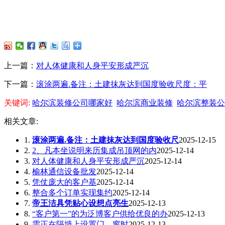
上一篇：
对人体健康和人身平安形成严沉
下一篇：
滚涂两遍.备注：土建抹灰达到国度验收尺度：平
关键词:
哈尔滨装修公司哪家好
哈尔滨商业装修
哈尔滨整装公
相关文章:
1.
滚涂两遍.备注：土建抹灰达到国度验收尺
2025-12-15
2.
2、凡本坐说明来历集成吊顶网的内
2025-12-14
3.
对人体健康和人身平安形成严沉
2025-12-14
4.
榆林通信设备批发
2025-12-14
5.
凭仗庞大的客户基
2025-12-14
6.
整合多个订单实现集约
2025-12-14
7.
帝王洁具凭贴心设想点亮生
2025-12-13
8.
“客户第一”的为泛博客户供给优良的办
2025-12-13
9.
需正在隔墙上设置门、窗时
2025-12-13