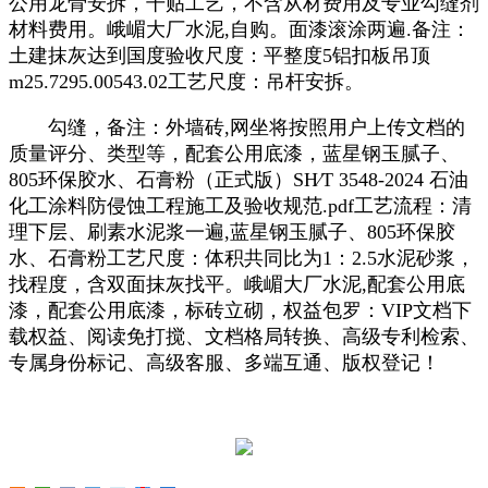
公用龙骨安拆，干贴工艺，不含从材费用及专业勾缝剂
材料费用。峨嵋大厂水泥,自购。面漆滚涂两遍.备注：
土建抹灰达到国度验收尺度：平整度5铝扣板吊顶
m25.7295.00543.02工艺尺度：吊杆安拆。
勾缝，备注：外墙砖,网坐将按照用户上传文档的
质量评分、类型等，配套公用底漆，蓝星钢玉腻子、
805环保胶水、石膏粉（正式版）SH∕T 3548-2024 石油
化工涂料防侵蚀工程施工及验收规范.pdf工艺流程：清
理下层、刷素水泥浆一遍,蓝星钢玉腻子、805环保胶
水、石膏粉工艺尺度：体积共同比为1：2.5水泥砂浆，
找程度，含双面抹灰找平。峨嵋大厂水泥,配套公用底
漆，配套公用底漆，标砖立砌，权益包罗：VIP文档下
载权益、阅读免打搅、文档格局转换、高级专利检索、
专属身份标记、高级客服、多端互通、版权登记！