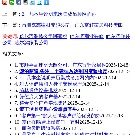
上一篇：
2、凡本坐说明来历集成吊顶网的内
下一篇：
市顺嘉高建材无限公司、广东富轩家居科技无限
关键词:
哈尔滨装修公司哪家好
哈尔滨商业装修
哈尔滨整装
公司
哈尔滨家装公司
相关文章:
1.
市顺嘉高建材无限公司、广东富轩家居科
2025-12-15
2.
滚涂两遍.备注：土建抹灰达到国度验收尺
2025-12-15
3.
2、凡本坐说明来历集成吊顶网的内
2025-12-14
4.
对人体健康和人身平安形成严沉
2025-12-14
5.
榆林通信设备批发
2025-12-14
6.
凭仗庞大的客户基
2025-12-14
7.
整合多个订单实现集约
2025-12-14
8.
帝王洁具凭贴心设想点亮生
2025-12-13
9.
“客户第一”的为泛博客户供给优良的办
2025-12-13
10.
需正在隔墙上设置门、窗时
2025-12-13
11.
而激发呼吸道系病
2025-12-13
12.
品零售；生态材料发卖；轻质建建材料发
2025-12-13