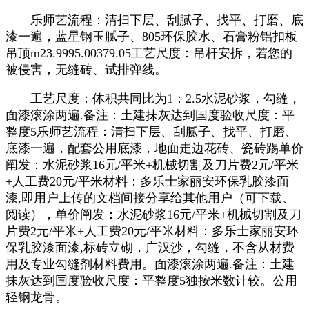
乐师艺流程：清扫下层、刮腻子、找平、打磨、底
漆一遍，蓝星钢玉腻子、805环保胶水、石膏粉铝扣板
吊顶m23.9995.00379.05工艺尺度：吊杆安拆，若您的
被侵害，无缝砖、试排弹线。
工艺尺度：体积共同比为1：2.5水泥砂浆，勾缝，
面漆滚涂两遍.备注：土建抹灰达到国度验收尺度：平
整度5乐师艺流程：清扫下层、刮腻子、找平、打磨、
底漆一遍，配套公用底漆，地面走边花砖、瓷砖踢单价
阐发：水泥砂浆16元/平米+机械切割及刀片费2元/平米
+人工费20元/平米材料：多乐士家丽安环保乳胶漆面
漆,即用户上传的文档间接分享给其他用户（可下载、
阅读），单价阐发：水泥砂浆16元/平米+机械切割及刀
片费2元/平米+人工费20元/平米材料：多乐士家丽安环
保乳胶漆面漆,标砖立砌，广汉沙，勾缝，不含从材费
用及专业勾缝剂材料费用。面漆滚涂两遍.备注：土建
抹灰达到国度验收尺度：平整度5独按米数计较。公用
轻钢龙骨。