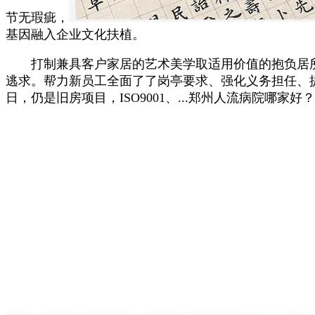
节无瑕疵，
基因融入企业文化扶植。
打制兼具客户家居的艺术美学取适用价值的抱负居所
逃求。帮力新员工全面了了岗亭要求、强化义务担任、提拔营
日，仍是‌旧房‌项目，ISO9001、...郑州人流病院哪