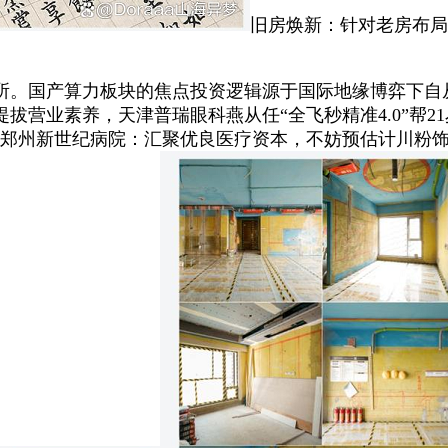
旧房焕新‌：针对老房布
。国产算力板块的焦点投资逻辑源于国际地缘博弈下自
业素养，天津普瑞眼科燕从任“全飞秒精准4.0”帮21岁近视
家好？郑州新世纪病院：汇聚优良医疗资本，不妨预估计川粉饰的