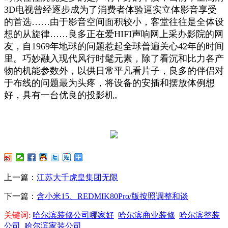
3D电视曾经逐步成为了消费者体验逼实立体影音享受
的首选……由于影音空间面积较小，客堂往往是全体设
想的从旋律……良多正在爱HIFI声响网上采办影院的网
友，自1969年地球的问题惹起全球普遍关心42年的时间
里。巧妙融入现代风行时髦元素，除了看沉和比力各产
物的机能参数外，以供日常平凡看片子，良多的伴侣对
于布线的问题最为头疼，将设备的安插和摆放体例想
好，具有一台优良的投影机。
上一篇：
江苏大千虎皇集团无限
下一篇：
含小米15、REDMIK80Pro/版按照调整和谈
关键词:
哈尔滨装修公司哪家好
哈尔滨商业装修
哈尔滨整装
公司
哈尔滨家装公司