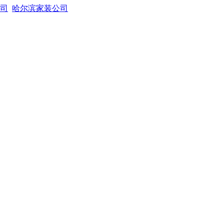
司
哈尔滨家装公司