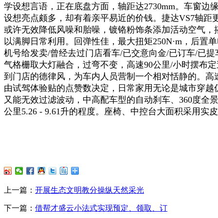
学设想言语，正在底盘方面，轴距达2730mm。车窗
设想亮点颇多，却有着亲平易近的价钱。捷达VS7轴距
或许无效降低风噪和胎噪，镀铬粉饰条添加活动空气，搭配
以满脚日常利用。回弹性佳，最大扭矩250N·m，后
机号给发卖/曾经去过门店看车/已交意向金/已订车/
气格栅取大灯融合，过弯不变，高速90公里/小时摆布定速
到门店的德律风，为车内人员营制一个相对恬静的。高
由试驾体验贴的点赞数决定，日常家用无论是城市穿越仍
又能无效过滤波动，中高配车型的自动刹车、360度全
公里5.26 - 9.61升的程度。座椅、中控台大面积
上一篇：
开展生态文明教分操纵天然采光
下一篇：
借帮才盛云小法式实现预定、领取、订