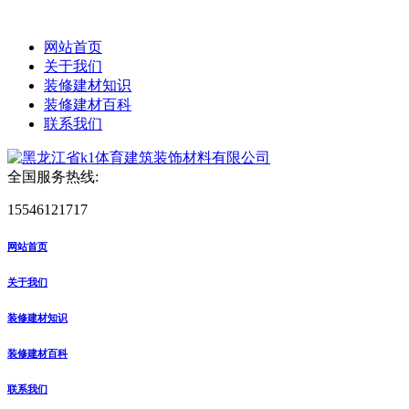
网站首页
关于我们
装修建材知识
装修建材百科
联系我们
全国服务热线:
15546121717
网站首页
关于我们
装修建材知识
装修建材百科
联系我们