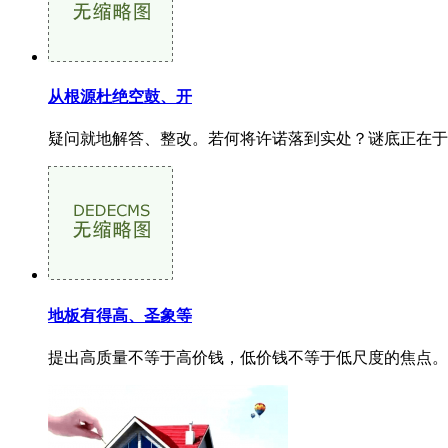
从根源杜绝空鼓、开
疑问就地解答、整改。若何将许诺落到实处？谜底正在于
地板有得高、圣象等
提出高质量不等于高价钱，低价钱不等于低尺度的焦点。②