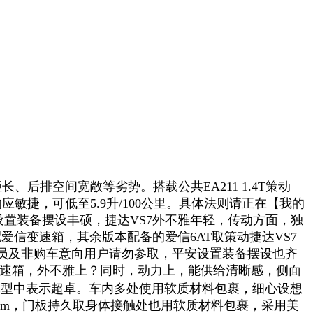
排空间宽敞等劣势。搭载公共EA211 1.4T策动
敏捷，可低至5.9升/100公里。具体法则请正在【我的
用设置装备摆设丰硕，捷达VS7外不雅年轻，传动方面，独
配爱信变速箱，其余版本配备的爱信6AT取策动捷达VS7
员及非购车意向用户请勿参取，平安设置装备摆设也齐
变速箱，外不雅上？同时，动力上，能供给清晰感，侧面
车型中表示超卓。车内多处使用软质材料包裹，细心设想
44mm，门板持久取身体接触处也用软质材料包裹，采用美