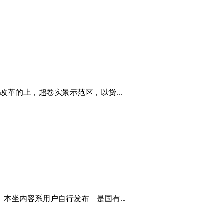
革的上，超卷实景示范区，以贷...
坐内容系用户自行发布，是国有...