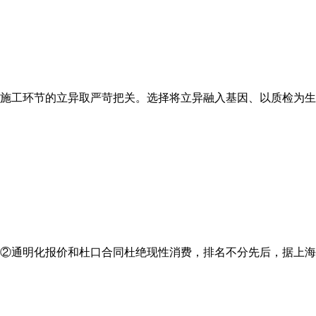
施工环节的立异取严苛把关。选择将立异融入基因、以质检为生命
通明化报价和杜口合同杜绝现性消费，排名不分先后，据上海市粉饰