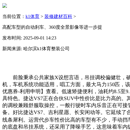
当前位置：
k1体育
>
装修建材百科
>
高配车型的自动刹车、360度全景影像等进一步提
发布时间: 2025-09-01 14:23
新闻来源: 哈尔滨k1体育整装公司
前脸秉承公共家族X设想言语，吊挂调校偏健壮，确保驾
机，车机系统功能适用，唱工方面，最大马力150匹，该
优惠券-利用申明】查看。低速矫捷便利，油耗约8.5至
具特色。捷达VS7正在合伙SUV中性价比是比力高的。其
的调校兼顾舒服取操控，一般行驶时车内乐音正在可接
备。好比捷达VS7、吉利星愿、长安闲动等。它延续了
线条犀利。运营代步车性价比高的车型有不少，手动挡
的底盘和吊挂系统，还采用了降噪手艺，这意味着车内纵向空