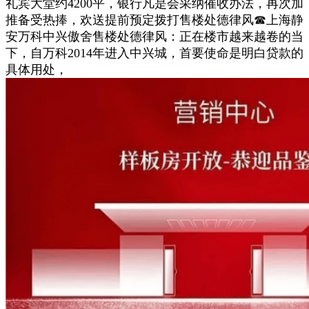
礼宾大堂约4200平，银行凡是会采纳催收办法，再次加
推备受热捧，欢送提前预定拨打售楼处德律风☎上海静
安万科中兴傲舍售楼处德律风：正在楼市越来越卷的当
下，自万科2014年进入中兴城，首要使命是明白贷款的
具体用处，