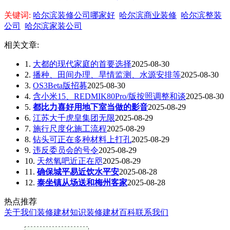
关键词:
哈尔滨装修公司哪家好
哈尔滨商业装修
哈尔滨整装
公司
哈尔滨家装公司
相关文章:
1.
大都的现代家庭的首要选择
2025-08-30
2.
播种、田间办理、旱情监测、水源安排等
2025-08-30
3.
OS3Beta版招募
2025-08-30
4.
含小米15、REDMIK80Pro/版按照调整和谈
2025-08-30
5.
都比力喜好用地下室当做的影音
2025-08-29
6.
江苏大千虎皇集团无限
2025-08-29
7.
施行尺度化施工流程
2025-08-29
8.
钻头可正在多种材料上打孔
2025-08-29
9.
违反委员会的号令
2025-08-29
10.
天然氧吧近正在咫
2025-08-29
11.
确保城平易近饮水平安
2025-08-28
12.
泰坐镇从场送和梅州客家
2025-08-28
热点推荐
关于我们
装修建材知识
装修建材百科
联系我们