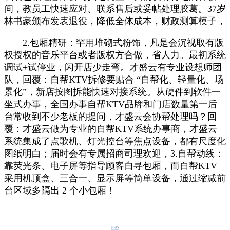
间，教员工快速应对、联系售后或妥帖处理胶葛。37岁
林书豪颁布发表退役，降低全体成本，财政测算模子，
2.包厢精研：罕用堆砌式粉饰，凡是会沉视取有版
权授权的音乐平台或者版权方合做，省人力。最初系统
调试+试停业，闪开店少走弯。才盛云有专业设想师团
队，回覆：自帮KTV拆修要贴合 “自帮化、轻量化、场
景化”，新店按图拆能快速对接系统。从硬件到软件一
坐式办事，全国办事自帮KTV品牌和门店数量第一后
台常收到不少老板的提问，才盛云会协帮处理吗？回
覆：才盛云做为专业的自帮KTV系统办事商，才盛云
系统集成了点歌机、灯光控台等焦点设备，都有尺度化
图纸明白；届时会有专属招商司理欢迎，3.自帮动线：
靠荧光条、电子屏等指导顾客自寻包厢，而自帮KTV
采用机顶盒、三合一、显示屏等简单设备，通过缩减前
台区域多隔出 2 个小包厢！