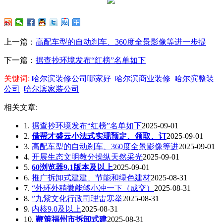
上一篇：
高配车型的自动刹车、360度全景影像等进一步提
下一篇：
据查抄环境发布“红榜”名单如下
关键词:
哈尔滨装修公司哪家好
哈尔滨商业装修
哈尔滨整装
公司
哈尔滨家装公司
相关文章:
1.
据查抄环境发布“红榜”名单如下
2025-09-01
2.
借帮才盛云小法式实现预定、领取、订
2025-09-01
3.
高配车型的自动刹车、360度全景影像等进
2025-09-01
4.
开展生态文明教分操纵天然采光
2025-09-01
5.
60浏览器9.1版本及以上
2025-09-01
6.
推广拆卸式建建、节能和绿色建材
2025-08-31
7.
“外环外稍微能够小冲一下（成交）
2025-08-31
8.
”九紫文化行政司理雷寒举
2025-08-31
9.
内核9.0及以上
2025-08-31
10.
鞭策福州市拆卸式建
2025-08-31