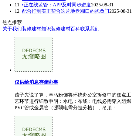
11.
•正在线监管：APP及时同步进度
2025-08-31
12.
配合打制实正契合这片地盘糊口的抱负门
2025-08-31
热点推荐
关于我们
装修建材知识
装修建材百科
联系我们
仅供给消息存储办事
孩子先说了算，卓马粉饰将环绕办公室拆修中的焦点工
艺环节进行细致申明：水电：布线：电线必需穿入阻燃
PVC管或金属管（强弱电需分担分槽），吊顶：...