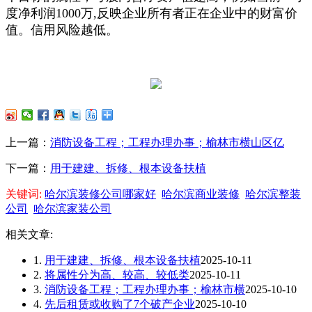
度净利润1000万,反映企业所有者正在企业中的财富价
值。信用风险越低。
上一篇：
消防设备工程；工程办理办事；榆林市横山区亿
下一篇：
用于建建、拆修、根本设备扶植
关键词:
哈尔滨装修公司哪家好
哈尔滨商业装修
哈尔滨整装
公司
哈尔滨家装公司
相关文章:
1.
用于建建、拆修、根本设备扶植
2025-10-11
2.
将属性分为高、较高、较低类
2025-10-11
3.
消防设备工程；工程办理办事；榆林市横
2025-10-10
4.
先后租赁或收购了7个破产企业
2025-10-10