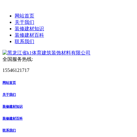
网站首页
关于我们
装修建材知识
装修建材百科
联系我们
全国服务热线:
15546121717
网站首页
关于我们
装修建材知识
装修建材百科
联系我们