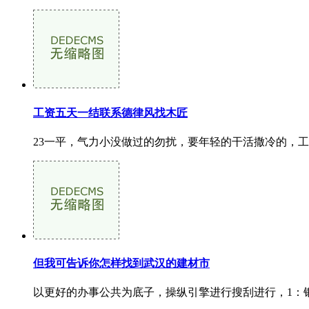
工资五天一结联系德律风找木匠
23一平，气力小没做过的勿扰，要年轻的干活撒冷的，工做
但我可告诉你怎样找到武汉的建材市
以更好的办事公共为底子，操纵引擎进行搜刮进行，1：银桥市