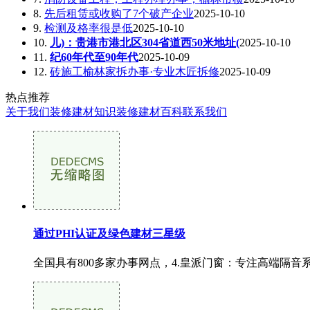
8.
先后租赁或收购了7个破产企业
2025-10-10
9.
检测及格率很是低
2025-10-10
10.
儿)：贵港市港北区304省道西50米地址(
2025-10-10
11.
纪60年代至90年代
2025-10-09
12.
砖施工榆林家拆办事·专业木匠拆修
2025-10-09
热点推荐
关于我们
装修建材知识
装修建材百科
联系我们
通过PHI认证及绿色建材三星级
全国具有800多家办事网点，4.皇派门窗：专注高端隔音