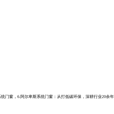
系统门窗，6.阿尔卑斯系统门窗：从打低碳环保，深耕行业20余年