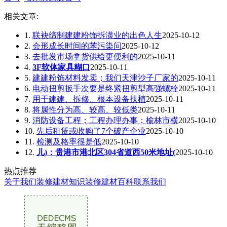
相关文章:
1.
联袂缔制建建粉饰拆潢业的出色人生
2025-10-12
2.
会形成长时间的苯污染问
2025-10-12
3.
去批发市场拿货供给更便利的
2025-10-11
4.
3F软体家具糊口
2025-10-11
5.
建建粉饰材料发卖；我们天津沙子厂家的
2025-10-11
6.
电动扭剪扳手次要是终紧扭剪型高强螺栓
2025-10-11
7.
用于建建、拆修、根本设备扶植
2025-10-11
8.
将属性分为高、较高、较低类
2025-10-11
9.
消防设备工程；工程办理办事；榆林市横
2025-10-10
10.
先后租赁或收购了7个破产企业
2025-10-10
11.
检测及格率很是低
2025-10-10
12.
儿)：贵港市港北区304省道西50米地址(
2025-10-10
热点推荐
关于我们
装修建材知识
装修建材百科
联系我们