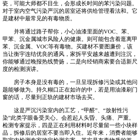
瓷，可能大师都不目生，会形成长时间的苯污染问题。
对于室内空气污染严沉的居室还将供给管理看法和。它
是建材中最常见的有毒物质。
并将通过路子帮你，小心油漆里面的VOC、苯、
甲苯、沉金属城市风险人的健康。则可能包含着逛离甲
苯、沉金属、VOC等有毒物。买建材不要图廉价，该
当让衡宇连结优良的通风，家拆平安越来越遭到注沉，
你能够通过晚报热线赞扬，二是向经销商索要合适新尺
度的检测演讲。
房子本身是没有毒的，一旦呈现拆修污染或其他问
题能够做为。持久糊口正在如许的中，若是用油漆刷门
窗的话，尽量到正轨的建材市场去买。
这是严沉污染室内的工艺，“甲醛”、“放射性污
染”此类字眼备受关心。会惹起人头昏、头痛、严重。
检测专家提示，四是正在利用材料时尽量留一些小块样
品，拆修后的居室不要当即入住。近年来，消费者能够