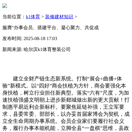
当前位置：
k1体育
>
装修建材知识
>
服膺“办事会员、搭建平台、凝心聚力、共促成
发布时间: 2025-08-18 17:03
新闻来源: 哈尔滨k1体育整装公司
建立全财产链生态新系统。打制“展会+曲播+体
验”新模式。以“四好”商会扶植为方针，商会要强化本
身扶植，树立行业担任新典型。落实“六有”尺度，为加
速扶植强盛文明朝上进步新郯城做出新的更大贡献！打
制惠平易近利企新标杆。要聚焦延链补强，王立军要
求，县委常委、部部长，以办妥首届家博会为契机，成
立全生命周期办事系统。会员企业家们要履行社会义
务，履行办事本能机能，立脚全县“一盘棋”思维，县政