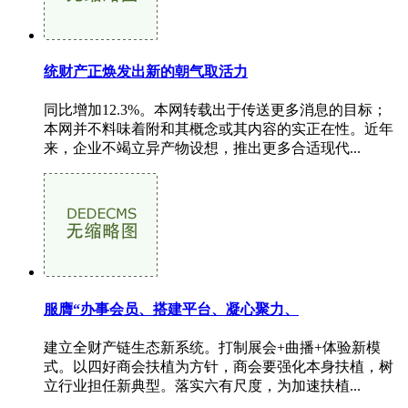
统财产正焕发出新的朝气取活力
同比增加12.3%。本网转载出于传送更多消息的目标；
本网并不料味着附和其概念或其内容的实正在性。近年
来，企业不竭立异产物设想，推出更多合适现代...
服膺“办事会员、搭建平台、凝心聚力、
建立全财产链生态新系统。打制展会+曲播+体验新模
式。以四好商会扶植为方针，商会要强化本身扶植，树
立行业担任新典型。落实六有尺度，为加速扶植...