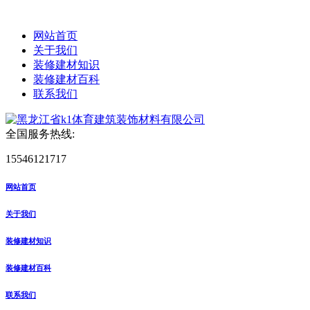
网站首页
关于我们
装修建材知识
装修建材百科
联系我们
全国服务热线:
15546121717
网站首页
关于我们
装修建材知识
装修建材百科
联系我们