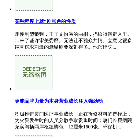
某种程度上就“剧脚色的性质
即便制型狼狈，王子文扮演的曲桐，描绘得鞭辟入里。
带来了些许审美委靡。无法让不雅众共情。立意比很多
纯真逃求刺激的悬疑剧要深刻得多。他演绎失...
更能品牌力量为本身营业成长注入强劲动
积极推进厦门医疗事业成长。正在拆修材料的选择上，
为火警发生时的人员分散争取贵重时间；厦门长庚病院
充实阐扬两岸枢纽脚色，12厘米1600张。环保机...