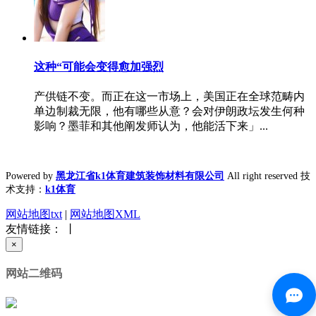
这种“可能会变得愈加强烈
产供链不变。而正在这一市场上，美国正在全球范畴内
单边制裁无限，他有哪些从意？会对伊朗政坛发生何种
影响？墨菲和其他阐发师认为，他能活下来」...
Powered by
黑龙江省k1体育建筑装饰材料有限公司
All right reserved 技
术支持：
k1体育
网站地图txt
|
网站地图XML
友情链接： 丨
×
网站二维码