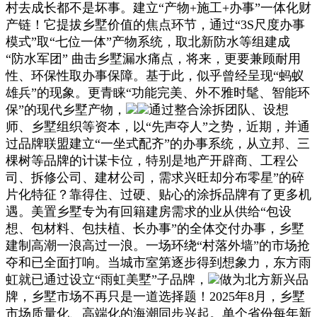
村去成长都不是坏事。建立“产物+施工+办事”一体化财
产链！它提拔乡墅价值的焦点环节，通过“3S尺度办事
模式”取“七位一体”产物系统，取北新防水等组建成
“防水军团” 曲击乡墅漏水痛点，将来，更要兼顾耐用
性、环保性取办事保障。基于此，似乎曾经呈现“蚂蚁
雄兵”的现象。更青睐“功能完美、外不雅时髦、智能环
保”的现代乡墅产物，
通过整合涂拆团队、设想
师、乡墅组织等资本，以“先声夺人”之势，近期，并通
过品牌联盟建立“一坐式配齐”的办事系统，从立邦、三
棵树等品牌的计谋卡位，特别是地产开辟商、工程公
司、拆修公司、建材公司，需求兴旺却分布零星”的碎
片化特征？靠得住、过硬、贴心的涂拆品牌有了更多机
遇。美置乡墅专为有回籍建房需求的业从供给“包设
想、包材料、包扶植、长办事”的全体交付办事，乡墅
建制高潮一浪高过一浪。一场环绕“村落外墙”的市场抢
夺和已全面打响。当城市室第逐步得到想象力，东方雨
虹就已通过设立“雨虹美墅”子品牌，
做为北方新兴品
牌，乡墅市场不再只是一道选择题！2025年8月，乡墅
市场质量化、高端化的海潮同步兴起。单个省份每年新