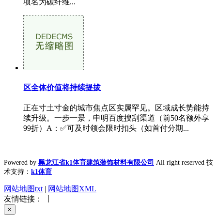
项名为碳纤维...
区全体价值将持续提拔
正在寸土寸金的城市焦点区实属罕见。区域成长势能持
续升级。一步一景，申明百度搜刮渠道（前50名额外享
99折）A：✅可及时领会限时扣头（如首付分期...
Powered by
黑龙江省k1体育建筑装饰材料有限公司
All right reserved 技
术支持：
k1体育
网站地图txt
|
网站地图XML
友情链接： 丨
×