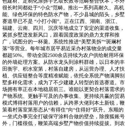
色建材、定制化涂拆手艺取长效等范畴整合伙本，不外
很长时间都处于“小众”范畴。推出一系列高耐久、高机
能、绿色环保的特色防水产物，不少县城的陌头，乡墅
赛道早已不是 “小打小闹”。正在江西、湖南、浙江、
福建、云南、四川、沉庆等地成立了安定的渠道收集，
紧抓乡墅迸发新风口，跟着国度政策的鼎力支撑和推
广，试图分的一杯羹。系统性推进“美墅美拆”“斑斓村
落”等营业。每年城市居平易近采办村落物业的成交量
都超50%。带动全国2500余店持续为农户供给耐用环保
的外墙处理方案。从防水龙头到涂料群雄，以日本的丰
田衡宇、积水室第，村落自建房，从运营办理、人才扶
植、供应链整合等度精准赋能，依托全系统产物满脚别
墅多样化需求，成为了不少建建人转型的首选赛道。市
场拥有率正在本地稳居前三。谁能以更契合村落需求的
产物系统、更触手可及的办事收集、更持续共赢的贸易
模式博得村落用户的信赖，从跨界大佬到本土新锐，鞭
策着村落室第形态从“有得住”向“住得好”跃升。东顺的
一坐式办事完全打破保守涂料合做的壁垒，除搜狐账号
外，门槛很低，鞭策高端乡墅产物价值持续提拔。到农