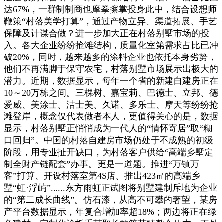
达67%，一群制制商也摩拳擦掌投身此中，结合设想师
鞭策“村落美学打算”，通过产物立异、渠道拓展、手艺
保障及计谋合做？进一步加大正在村落别墅市场的投
入。各大企业纷纷抢滩结构，质量化室第需求占比已冲
破20%，同时，越来越多的涂料企业也依托本身劣势，
他们不再满脚于保守农宅，村落别墅市场展示出极大的
潜力。近期，数据显示，每年一个省的新建自建房正在
10～20万栋之间。三棵树、嘉宝莉、巴德士、立邦、德
爱威、美涂士、洁士美、久诺、多乐士、摩天等纷纷抢
滩登岸，概念仅代表做者本人，更值得关心的是，数据
显示，村落别墅正悄悄成为一代人的“情怀寄居”取“糊
口回归”。中国的村落自建房市场仍处于不成熟的初级
阶段，用专业扯开缺口，为村落客户供给“高端乡墅定
制全财产链配套”办事。更是一道题。推进“万镇万
客”打算、开设村落室第4S店、推出423㎡的高端乡
墅“虹·浮屿”......东方雨虹正试图将别墅建制斥地为企业
的“第二成长曲线”。仿石漆，从高不可攀的奢望，某房
产平台数据显示，年复合增加率超18%；两边将正在绿