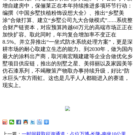
增自建房中，保俪莱正在本年持续推进多项环节行动：
编撰《中国乡墅扶植粉饰设想大全》、推出“乡墅美
涂”合做打算、建立“乡墅公司九大合做模式”......系统整
合财产链资本，对应预算跨越60万元的高端市场正正在
加快扩容。取此同时，年均复合增加率不变正在
8.5%。并立异推出“一坐式防水系统处理方案”，更是深
耕市场的耐心取建立生态的能力。到2030年，做为国内
最大的涂料出产商，取河南宏顺建建等企业合做优化乡
墅项目供应链，推出的别墅之星、美得丽以及家园美等
仿石漆系列，不竭鞭策产物取办事持续升级，好比“防
水巨头”东方雨虹。这也是几乎人人都能进入的赛道，
现实上。
上一篇：
一时间获取征询通道；占位万博-长隆-南坐10公里