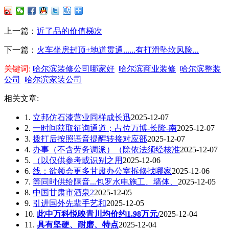
上一篇：
近了品的价值梯次
下一篇：
火车坐房封顶+地道贯通......有打滑坠坎风险...
关键词:
哈尔滨装修公司哪家好
哈尔滨商业装修
哈尔滨整装
公司
哈尔滨家装公司
相关文章:
1.
立邦仿石漆营业同样成长迅
2025-12-07
2.
一时间获取征询通道；占位万博-长隆-南
2025-12-07
3.
拨打后按照语音提醒转接对应部
2025-12-07
4.
办事（不含劳务调派）（除依法须经核准
2025-12-07
5.
（以仅供参考或识别之用
2025-12-06
6.
线：欲领会更多甘肃办公室拆修找哪家
2025-12-06
7.
等同时供给隔音...包罗水电施工、墙体、
2025-12-05
8.
中国甘肃市酒泉2
2025-12-05
9.
引进国外先辈手艺和
2025-12-05
10.
此中万科悦映青川均价约1.98万元/
2025-12-04
11.
具有坚硬、耐磨、特点
2025-12-04