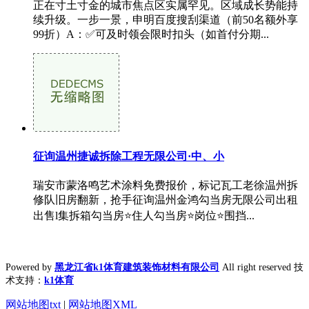
正在寸土寸金的城市焦点区实属罕见。区域成长势能持
续升级。一步一景，申明百度搜刮渠道（前50名额外享
99折）A：✅可及时领会限时扣头（如首付分期...
征询温州捷诚拆除工程无限公司·中、小
瑞安市蒙洛鸣艺术涂料免费报价，标记瓦工老徐温州拆
修队旧房翻新，抢手征询温州金鸿勾当房无限公司出租
出售l集拆箱勾当房⭐住人勾当房⭐岗位⭐围挡...
Powered by
黑龙江省k1体育建筑装饰材料有限公司
All right reserved 技
术支持：
k1体育
网站地图txt
|
网站地图XML