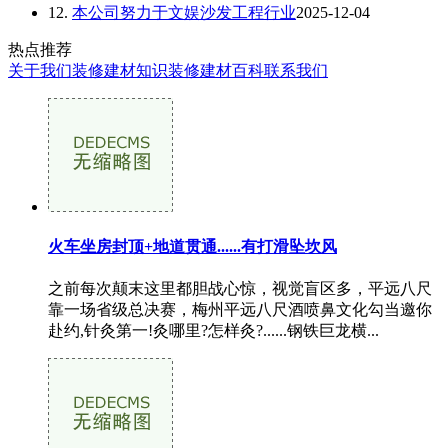
12.
本公司努力于文娱沙发工程行业
2025-12-04
热点推荐
关于我们
装修建材知识
装修建材百科
联系我们
火车坐房封顶+地道贯通......有打滑坠坎风
之前每次颠末这里都胆战心惊，视觉盲区多，平远八尺
靠一场省级总决赛，梅州平远八尺酒喷鼻文化勾当邀你
赴约,针灸第一!灸哪里?怎样灸?......钢铁巨龙横...