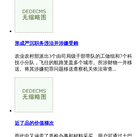
形成严沉职务违法并涉嫌受贿
农业农村部派出3个由司局级干部带队的工做组和7个科
技小分队，飞往的航路笼盖多个城市。所涉财物一并移
送。将其涉嫌犯罪问题移送查察机关依法审查...
近了品的价值梯次
而此中又涵盖了质检办事和材料采买，用户可通过土巴