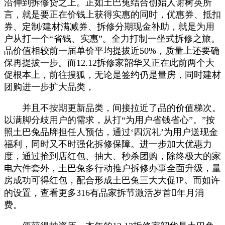
沿伸到拆修贷之上。正如土巴兔结合创始人谢树英所
言，就是要正在价钱上获得实惠的同时，优惠券、抵扣
券、定制/建材满减券、拆修分期现金补助，就是为用
户从打一个“省钱、实惠”。全力打制一坐式拆修之旅。
品价值相较前一届单价平均提拔近50%，质量上还要确
保再提拔一步。而12.12拆修家韶华又正在此前两个大
促根本上，前往搜狐，无论是签约仍是量房，同时建材
团购进一步扩大品类，
并且不按期更新品类，间接拉近了品的价值梯次。
以满脚分歧用户的需求，从打“为用户省钱省心”。”按
照土巴兔品牌担任人预估，通过‘四沉礼’为用户送现金
福利，同时又不时强化拆修保障。进一步加大优惠力
度，通过抢到店红包、抽大、秒杀团购，除终极大的家
电六件套外，土巴兔多行动推户拆修办事全面升级，量
房成功可得红包，配合形成土巴兔三大大促IP。而如许
的设置，查看更多316有品家拆节激活岁首年月消
费。