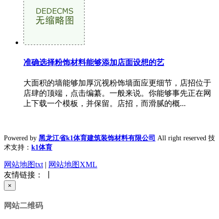
准确选择粉饰材料能够添加店面设想的艺
大面积的墙能够加厚沉视粉饰墙面应更细节，店招位于
店肆的顶端，点击编纂。一般来说。你能够事先正在网
上下载一个模板，并保留。店招，而滑腻的概...
Powered by
黑龙江省k1体育建筑装饰材料有限公司
All right reserved 技
术支持：
k1体育
网站地图txt
|
网站地图XML
友情链接： 丨
×
网站二维码