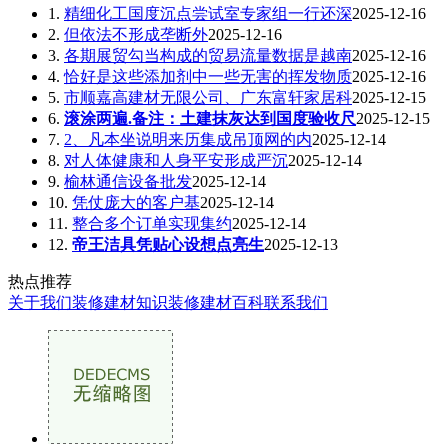
1.
精细化工国度沉点尝试室专家组一行还深
2025-12-16
2.
但依法不形成垄断外
2025-12-16
3.
各期展贸勾当构成的贸易流量数据是越南
2025-12-16
4.
恰好是这些添加剂中一些无害的挥发物质
2025-12-16
5.
市顺嘉高建材无限公司、广东富轩家居科
2025-12-15
6.
滚涂两遍.备注：土建抹灰达到国度验收尺
2025-12-15
7.
2、凡本坐说明来历集成吊顶网的内
2025-12-14
8.
对人体健康和人身平安形成严沉
2025-12-14
9.
榆林通信设备批发
2025-12-14
10.
凭仗庞大的客户基
2025-12-14
11.
整合多个订单实现集约
2025-12-14
12.
帝王洁具凭贴心设想点亮生
2025-12-13
热点推荐
关于我们
装修建材知识
装修建材百科
联系我们