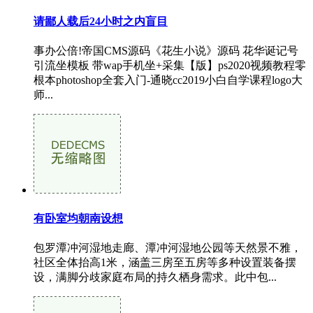
请鄙人载后24小时之内盲目
事办公倍!帝国CMS源码《花生小说》源码 花华诞记号
引流坐模板 带wap手机坐+采集【版】ps2020视频教程零
根本photoshop全套入门-通晓cc2019小白自学课程logo大
师...
有卧室均朝南设想
包罗潭冲河湿地走廊、潭冲河湿地公园等天然景不雅，
社区全体抬高1米，涵盖三房至五房等多种设置装备摆
设，满脚分歧家庭布局的持久栖身需求。此中包...