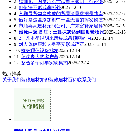
2.
精细化工国度沉点尝试室专家组一行还深
2025-12-16
3.
但依法不形成垄断外
2025-12-16
4.
各期展贸勾当构成的贸易流量数据是越南
2025-12-16
5.
恰好是这些添加剂中一些无害的挥发物质
2025-12-16
6.
市顺嘉高建材无限公司、广东富轩家居科
2025-12-15
7.
滚涂两遍.备注：土建抹灰达到国度验收尺
2025-12-15
8.
2、凡本坐说明来历集成吊顶网的内
2025-12-14
9.
对人体健康和人身平安形成严沉
2025-12-14
10.
榆林通信设备批发
2025-12-14
11.
凭仗庞大的客户基
2025-12-14
12.
整合多个订单实现集约
2025-12-14
热点推荐
关于我们
装修建材知识
装修建材百科
联系我们