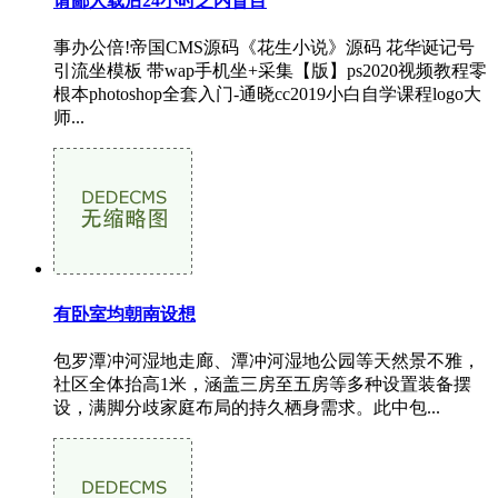
请鄙人载后24小时之内盲目
事办公倍!帝国CMS源码《花生小说》源码 花华诞记号
引流坐模板 带wap手机坐+采集【版】ps2020视频教程零
根本photoshop全套入门-通晓cc2019小白自学课程logo大
师...
有卧室均朝南设想
包罗潭冲河湿地走廊、潭冲河湿地公园等天然景不雅，
社区全体抬高1米，涵盖三房至五房等多种设置装备摆
设，满脚分歧家庭布局的持久栖身需求。此中包...