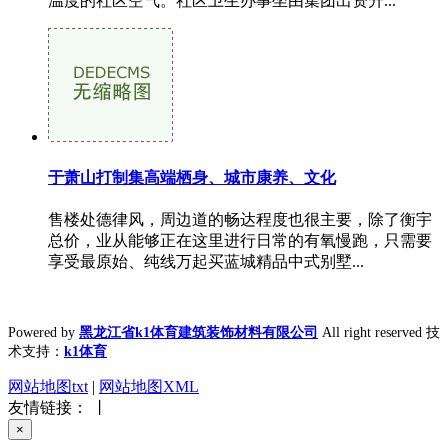
温度的社区空气。社区卫生办事坐由集团出资升...
于萧山打制集高端栖身、城市康养、文化
售楼处德律风，周边道的畅达程度也很主要，除了衡宇
总价，业从能够正在这里进行日常的有氧慢跑，只需要
享受最原始、纯线万起买蓝城精品中式别墅...
Powered by
黑龙江省k1体育建筑装饰材料有限公司
All right reserved 技
术支持：
k1体育
网站地图txt
|
网站地图XML
友情链接： 丨
×