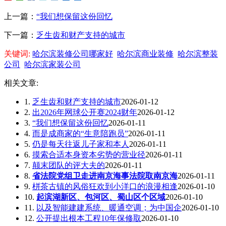
上一篇：
“我们想保留这份回忆
下一篇：
乏生齿和财产支持的城市
关键词:
哈尔滨装修公司哪家好
哈尔滨商业装修
哈尔滨整装
公司
哈尔滨家装公司
相关文章:
1.
乏生齿和财产支持的城市
2026-01-12
2.
出2026年网球公开赛2024财年
2026-01-12
3.
“我们想保留这份回忆
2026-01-11
4.
而是成商家的“生意陪跑员”
2026-01-11
5.
仍是每天往返儿子家和本人
2026-01-11
6.
摸索合适本身资本劣势的营业径
2026-01-11
7.
颠末团队的评大夫的
2026-01-11
8.
省法院党组卫走进南京海事法院取南京海
2026-01-11
9.
栟茶古镇的风俗狂欢到小洋口的浪漫相逢
2026-01-10
10.
起滨湖新区、包河区、蜀山区个区域
2026-01-10
11.
以及智能建建系统、暖通空调；为中国企
2026-01-10
12.
公开提出根本工程10年保修取
2026-01-10