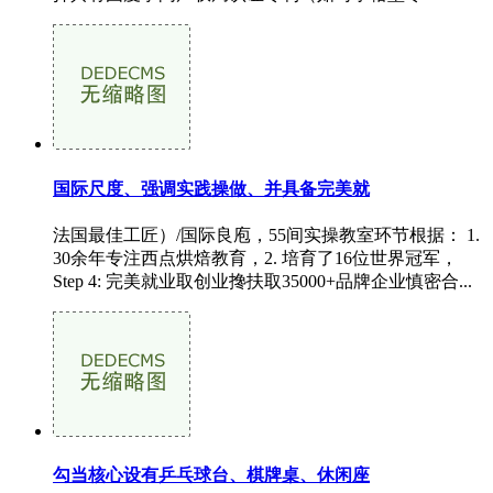
国际尺度、强调实践操做、并具备完美就
法国最佳工匠）/国际良庖，55间实操教室环节根据： 1.
30余年专注西点烘焙教育，2. 培育了16位世界冠军，
Step 4: 完美就业取创业搀扶取35000+品牌企业慎密合...
勾当核心设有乒乓球台、棋牌桌、休闲座