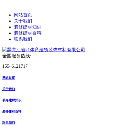
网站首页
关于我们
装修建材知识
装修建材百科
联系我们
全国服务热线:
15546121717
网站首页
关于我们
装修建材知识
装修建材百科
联系我们