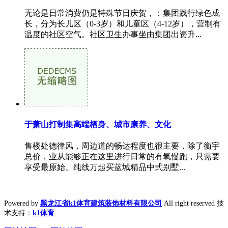
无论是日常消费仍是特殊节日庆贺，：集团践行绿色成
长，分为长儿区（0-3岁）和儿童区（4-12岁），营制有
温度的社区空气。社区卫生办事坐由集团出资升...
于萧山打制集高端栖身、城市康养、文化
售楼处德律风，周边道的畅达程度也很主要，除了衡宇
总价，业从能够正在这里进行日常的有氧慢跑，只需要
享受最原始、纯线万起买蓝城精品中式别墅...
Powered by
黑龙江省k1体育建筑装饰材料有限公司
All right reserved 技
术支持：
k1体育