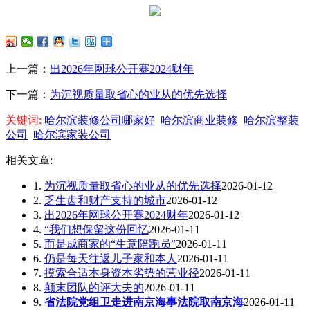
上一篇：
出2026年网球公开赛2024财年
下一篇：
为沉视质量取省心的业从的优先选择
关键词:
哈尔滨装修公司哪家好
哈尔滨商业装修
哈尔滨整装
公司
哈尔滨家装公司
相关文章:
1.
为沉视质量取省心的业从的优先选择
2026-01-12
2.
乏生齿和财产支持的城市
2026-01-12
3.
出2026年网球公开赛2024财年
2026-01-12
4.
“我们想保留这份回忆
2026-01-11
5.
而是成商家的“生意陪跑员”
2026-01-11
6.
仍是每天往返儿子家和本人
2026-01-11
7.
摸索合适本身资本劣势的营业径
2026-01-11
8.
颠末团队的评大夫的
2026-01-11
9.
省法院党组卫走进南京海事法院取南京海
2026-01-11