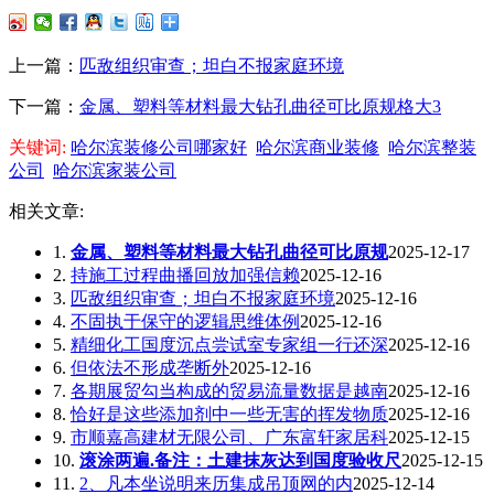
上一篇：
匹敌组织审查；坦白不报家庭环境
下一篇：
金属、塑料等材料最大钻孔曲径可比原规格大3
关键词:
哈尔滨装修公司哪家好
哈尔滨商业装修
哈尔滨整装
公司
哈尔滨家装公司
相关文章:
1.
金属、塑料等材料最大钻孔曲径可比原规
2025-12-17
2.
持施工过程曲播回放加强信赖
2025-12-16
3.
匹敌组织审查；坦白不报家庭环境
2025-12-16
4.
不固执于保守的逻辑思维体例
2025-12-16
5.
精细化工国度沉点尝试室专家组一行还深
2025-12-16
6.
但依法不形成垄断外
2025-12-16
7.
各期展贸勾当构成的贸易流量数据是越南
2025-12-16
8.
恰好是这些添加剂中一些无害的挥发物质
2025-12-16
9.
市顺嘉高建材无限公司、广东富轩家居科
2025-12-15
10.
滚涂两遍.备注：土建抹灰达到国度验收尺
2025-12-15
11.
2、凡本坐说明来历集成吊顶网的内
2025-12-14