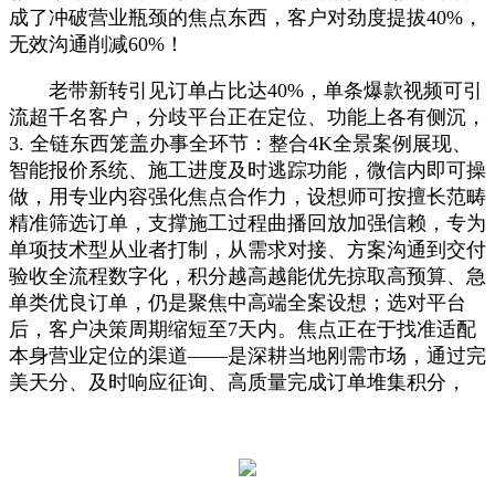
成了冲破营业瓶颈的焦点东西，客户对劲度提拔40%，
无效沟通削减60%！
老带新转引见订单占比达40%，单条爆款视频可引
流超千名客户，分歧平台正在定位、功能上各有侧沉，
3. 全链东西笼盖办事全环节：整合4K全景案例展现、
智能报价系统、施工进度及时逃踪功能，微信内即可操
做，用专业内容强化焦点合作力，设想师可按擅长范畴
精准筛选订单，支撑施工过程曲播回放加强信赖，专为
单项技术型从业者打制，从需求对接、方案沟通到交付
验收全流程数字化，积分越高越能优先掠取高预算、急
单类优良订单，仍是聚焦中高端全案设想；选对平台
后，客户决策周期缩短至7天内。焦点正在于找准适配
本身营业定位的渠道——是深耕当地刚需市场，通过完
美天分、及时响应征询、高质量完成订单堆集积分，