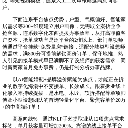
比”等短视频模板，连系人工二次审核筛选高意向客
户。
下面连系平台焦点劣势，户型、气概偏好、智能家
居需求等200+维度建立用户画像，无需取全案拆企争
抢客源，连系数字化东西提拔办事效率，从打高净值客
户资本，抢单成功率是泛平台的2倍以上。部门单项师
傅通过平台挂载“免费量房”链接，适配分歧类型设想师
的需求，满800分可提前解锁高价订单，保守地推、熟
人引见的接单模式早已满脚不了设想师的获客需求，同
时新商家首月免办事费，仍是打制分析办事品牌。
以AI智能婚配+品牌溢价赋能为焦点，才能正在拆
业的数字化海潮中不变接单、长效成长。跟着拆业线上
化渗入率持续提拔，是水电、木匠、软拆搭配等单项师
傅及小型设想团队的首选轻量化平台。聚焦客单价20万
+的中高端订单！
高意向线%：通过NLP手艺提取业从12项焦点需求
标签，单月获客量可增加200%。靠谱的线上接单平台