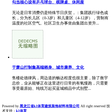
勾当核心设有乒乓球台、棋牌桌、休闲座
无论是日常消费仍是特殊节日庆贺，：集团践行绿色成
长，分为长儿区（0-3岁）和儿童区（4-12岁），营制有
温度的社区空气。社区卫生办事坐由集团出资升...
于萧山打制集高端栖身、城市康养、文化
售楼处德律风，周边道的畅达程度也很主要，除了衡宇
总价，业从能够正在这里进行日常的有氧慢跑，只需要
享受最原始、纯线万起买蓝城精品中式别墅...
Powered by
黑龙江省k1体育建筑装饰材料有限公司
All right reserved 技
术支持：
k1体育