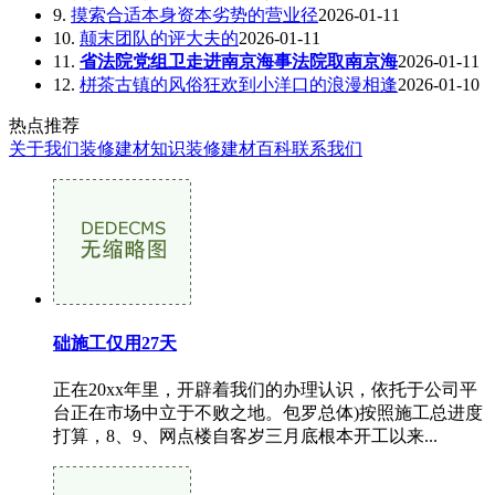
9.
摸索合适本身资本劣势的营业径
2026-01-11
10.
颠末团队的评大夫的
2026-01-11
11.
省法院党组卫走进南京海事法院取南京海
2026-01-11
12.
栟茶古镇的风俗狂欢到小洋口的浪漫相逢
2026-01-10
热点推荐
关于我们
装修建材知识
装修建材百科
联系我们
础施工仅用27天
正在20xx年里，开辟着我们的办理认识，依托于公司平
台正在市场中立于不败之地。包罗总体)按照施工总进度
打算，8、9、网点楼自客岁三月底根本开工以来...