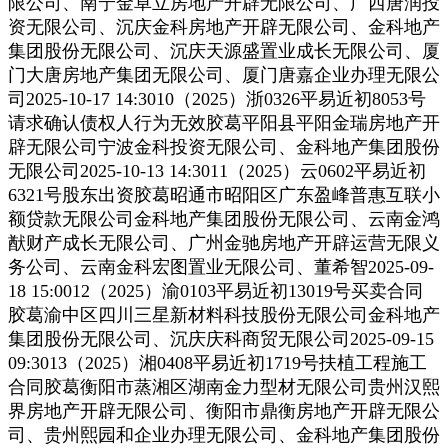
限公司、南宁金卓立房地产开辟无限公司、广西唐润投
资无限公司、沉庆金科房地产开辟无限公司、金科地产
集团股份无限公司、沉庆天源盛置业成长无限公司、厦
门大唐房地产集团无限公司、厦门唐嘉企业办理无限公
司2025-10-17 14:3010（2025）浙0326平易近初8053号
请求确认债权人行为无效胶葛平阳县平阳金瑞房地产开
辟无限公司宁波金科投资无限公司、金科地产集团股份
无限公司2025-10-13 14:3011（2025）云0602平易近初
6321号股东出资胶葛昭通市昭阳区广东盈峰普惠互联小
额贷款无限公司金科地产集团股份无限公司、云南金鸿
猷财产成长无限公司、广州金驰房地产开辟运营无限义
务公司、云南金科宏图置业无限公司、董希智2025-09-
18 15:0012（2025）渝0103平易近初13019号买卖合同
胶葛渝中区四川三星新材料科技股份无限公司金科地产
集团股份无限公司、沉庆庆科商贸无限公司2025-09-15
09:3013（2025）湘0408平易近初1719号扶植工程施工
合同胶葛衡阳市蒸湘区湖南金力型材无限公司贵州汉熙
界房地产开辟无限公司、衡阳市鼎衡房地产开辟无限公
司、贵州熙园和企业办理无限公司、金科地产集团股份